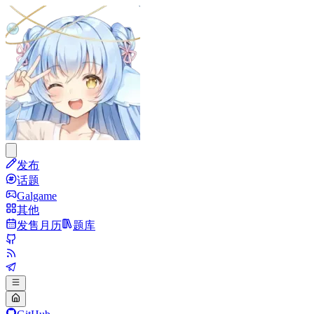
发布
话题
Galgame
其他
发售月历
题库