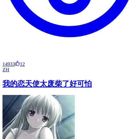
14933
12
ZH
我的恋天使太废柴了好可怕