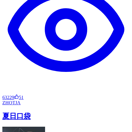
63229
51
ZH
OT
JA
夏日口袋