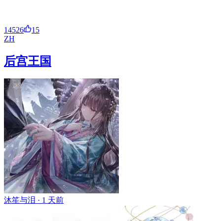
14526
15
ZH
后宫王国
沐笙与泪 ·
1 天前