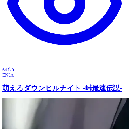
64
0
EN
JA
萌えろダウンヒルナイト -峠最速伝説-