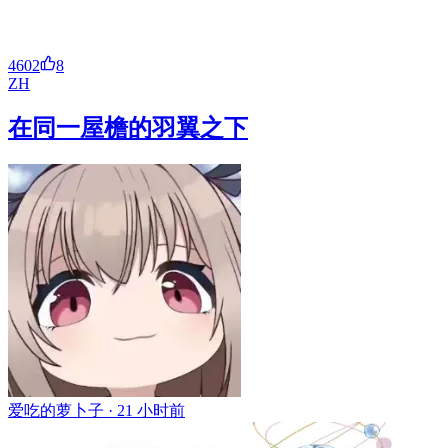
4602
8
ZH
在同一屋檐的羽翼之下
爱吃的萝卜子 ·
21 小时前