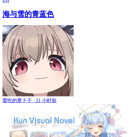
ZH
海与雪的青蓝色
爱吃的萝卜子 ·
21 小时前