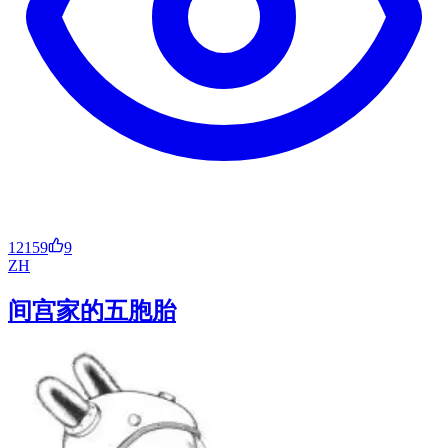
12159
9
ZH
间宫家的五胞胎