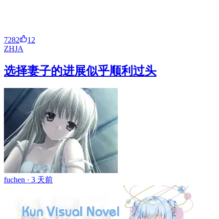
7282
12
ZH
JA
选择妻子的进展似乎顺利过头
fuchen ·
3 天前