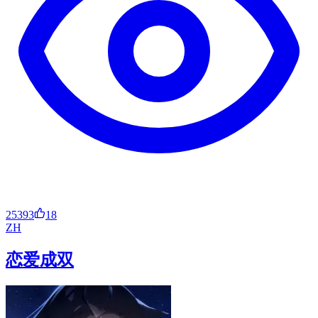
25393
18
ZH
恋爱成双