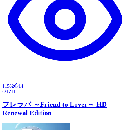
11582
14
OT
ZH
フレラバ ～Friend to Lover～ HD
Renewal Edition