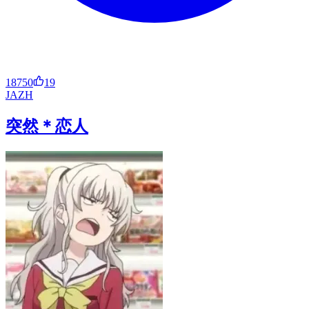
18750
19
JA
ZH
突然＊恋人