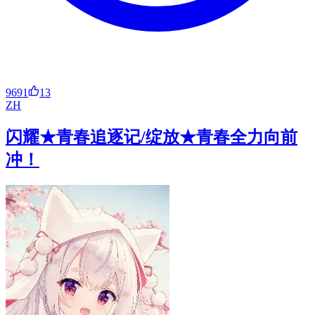
9691
13
ZH
闪耀★青春追逐记/绽放★青春全力向前
冲！