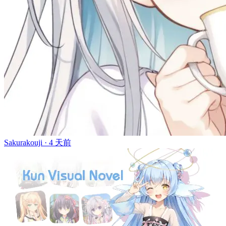
Sakurakouji ·
4 天前