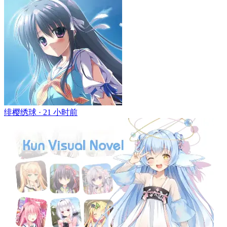
绯樱绣球 ·
21 小时前