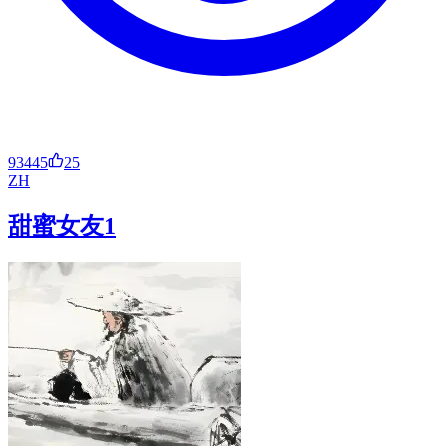
93445
25
ZH
甜蜜女友1