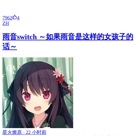
7962
4
ZH
雨音switch ～如果雨音是这样的女孩子的
话～
星火燎原 ·
22 小时前