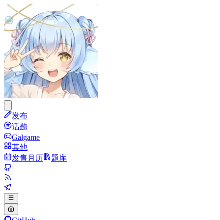
发布
话题
Galgame
其他
发售月历
题库