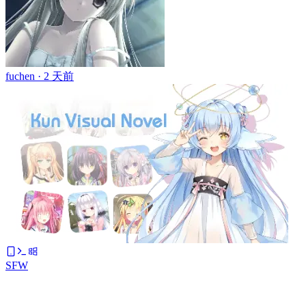
fuchen ·
2 天前
SFW