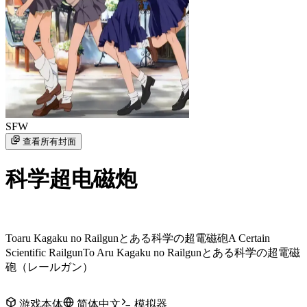
SFW
查看所有封面
科学超电磁炮
Toaru Kagaku no Railgun
とある科学の超電磁砲
A Certain
Scientific Railgun
To Aru Kagaku no Railgun
とある科学の超電磁
砲（レールガン）
游戏本体
简体中文
模拟器