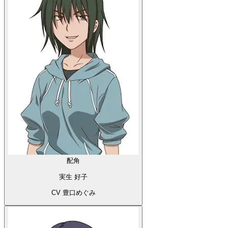
配角
実生 好子
CV 豊口めぐみ