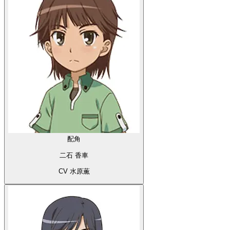
配角
二石 香車
CV 水原薫