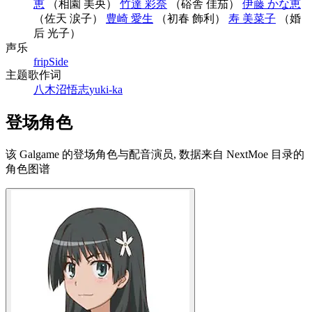
恵
（相園 美央）
竹達 彩奈
（硲舎 佳茄）
伊藤 かな恵
（佐天 涙子）
豊崎 愛生
（初春 飾利）
寿 美菜子
（婚
后 光子）
声乐
fripSide
主题歌作词
八木沼悟志
yuki-ka
登场角色
该 Galgame 的登场角色与配音演员, 数据来自 NextMoe 目录的
角色图谱