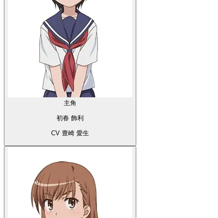
主角
初春 飾利
CV 豊崎 愛生