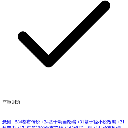
严重剧透
悬疑
+584
都市传说
+24
基于动画改编
+31
基于轻小说改编
+31
超能力
+174
仅简短的分支路线
+162
侦探工作
+144
分支剧情