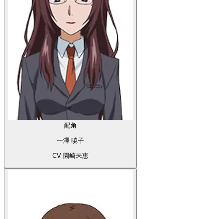
配角
一澤 暁子
CV 園崎未恵