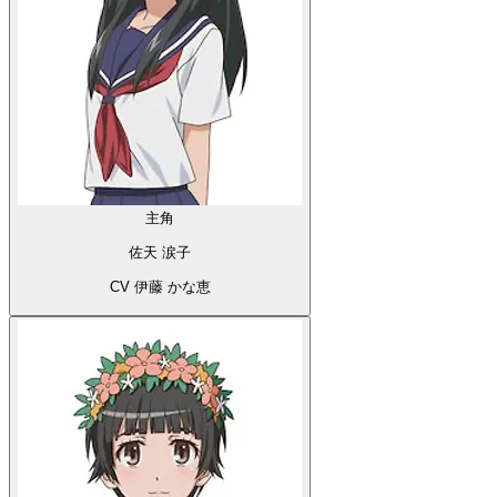
主角
佐天 涙子
CV 伊藤 かな恵