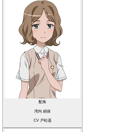
配角
湾内 絹保
CV 戸松遥