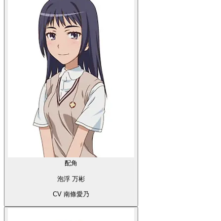
配角
泡浮 万彬
CV 南條愛乃