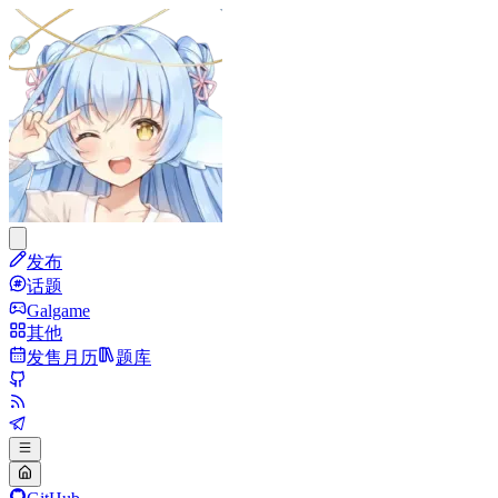
发布
话题
Galgame
其他
发售月历
题库