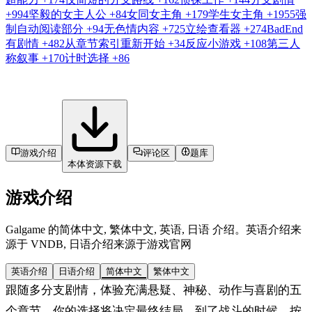
+994
坚毅的女主人公
+84
女同女主角
+179
学生女主角
+1955
强
制自动阅读部分
+94
无色情内容
+725
立绘查看器
+274
BadEnd
有剧情
+482
从章节索引重新开始
+34
反应小游戏
+108
第三人
称叙事
+170
计时选择
+86
游戏介绍
评论区
题库
本体资源下载
游戏介绍
Galgame 的简体中文, 繁体中文, 英语, 日语 介绍。英语介绍来
源于 VNDB, 日语介绍来源于游戏官网
英语介绍
日语介绍
简体中文
繁体中文
跟随多分支剧情，体验充满悬疑、神秘、动作与喜剧的五
个章节，你的选择将决定最终结局。到了战斗的时候，按