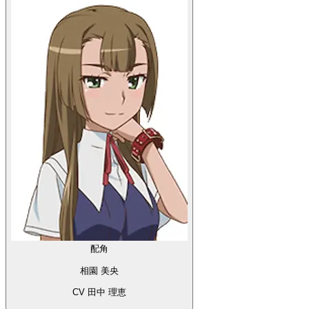
配角
相園 美央
CV 田中 理恵