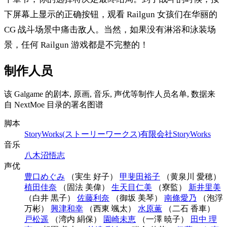
下屏幕上显示的正确按钮，观看 Railgun 女孩们在华丽的
CG 战斗场景中痛击敌人。当然，如果没有淋浴和泳装场
景，任何 Railgun 游戏都是不完整的！
制作人员
该 Galgame 的剧本, 原画, 音乐, 声优等制作人员名单, 数据来
自 NextMoe 目录的署名图谱
脚本
StoryWorks(ストーリーワークス)
有限会社StoryWorks
音乐
八木沼悟志
声优
豊口めぐみ
（実生 好子）
甲斐田裕子
（黄泉川 愛穂）
植田佳奈
（固法 美偉）
生天目仁美
（寮監）
新井里美
（白井 黒子）
佐藤利奈
（御坂 美琴）
南條愛乃
（泡浮
万彬）
興津和幸
（西東 颯太）
水原薫
（二石 香車）
戸松遥
（湾内 絹保）
園崎未恵
（一澤 暁子）
田中 理