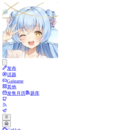
发布
话题
Galgame
其他
发售月历
题库