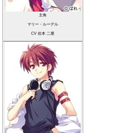
主角
マリー・ルーデル
CV 佐本 二厘