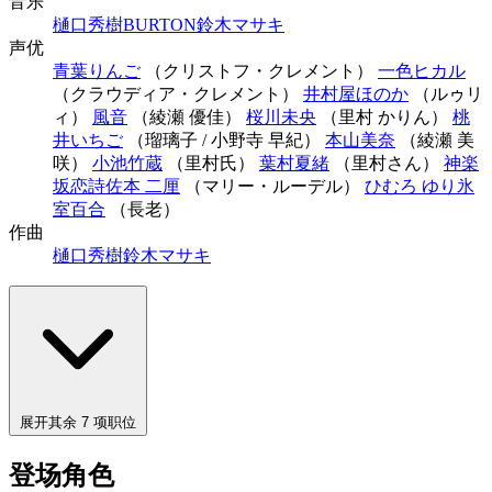
音乐
樋口秀樹
BURTON
鈴木マサキ
声优
青葉りんご
（クリストフ・クレメント）
一色ヒカル
（クラウディア・クレメント）
井村屋ほのか
（ルゥリ
ィ）
風音
（綾瀬 優佳）
桜川未央
（里村 かりん）
桃
井いちご
（瑠璃子 / 小野寺 早紀）
本山美奈
（綾瀬 美
咲）
小池竹蔵
（里村氏）
葉村夏緒
（里村さん）
神楽
坂恋詩
佐本 二厘
（マリー・ルーデル）
ひむろ ゆり
氷
室百合
（長老）
作曲
樋口秀樹
鈴木マサキ
展开其余 7 项职位
登场角色