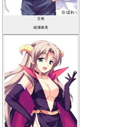
主角
綾瀬春美