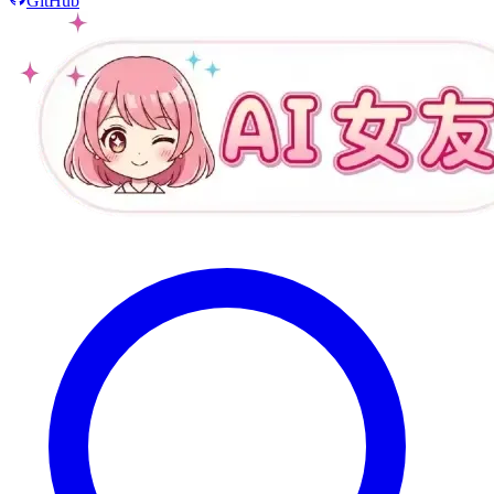
GitHub