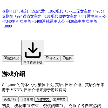
喜剧
+1148
奇幻
+592
恋爱
+1862
现代
+377
三无女主角
+498
分
支剧情
+994
猫猫女主角
+181
现代傲娇女主角
+441
男性主人公
+7340
萝莉女主角
+1408
迟钝系主人公
+430
高中生女主角
+3080
游戏介绍
评论区
题库
本体资源下载
游戏介绍
Galgame 的简体中文, 繁体中文, 英语, 日语 介绍。英语介绍来
源于 VNDB, 日语介绍来源于游戏官网
英语介绍
日语介绍
简体中文
繁体中文
初夏。樱花季节结束，樱桃的季节。 克服了各自试炼的