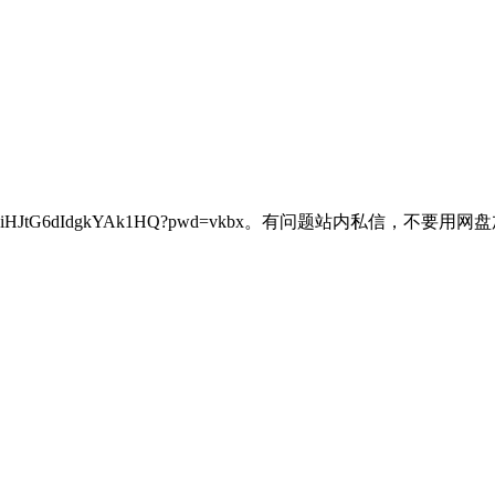
1QRlOpiHJtG6dIdgkYAk1HQ?pwd=vkbx。有问题站内私信，不要用网