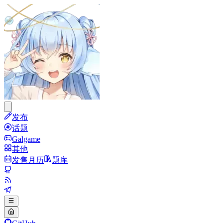
发布
话题
Galgame
其他
发售月历
题库