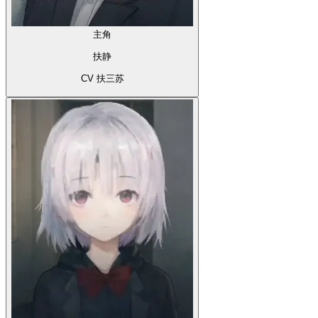
主角
扶静
CV 扶三苏