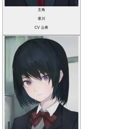
主角
寒川
CV 云希