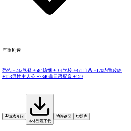
严重剧透
恐怖
+232
悬疑
+584
惊悚
+101
学校
+471
自杀
+170
内置攻略
+153
男性主人公
+7340
非日语配音
+159
游戏介绍
评论区
题库
本体资源下载