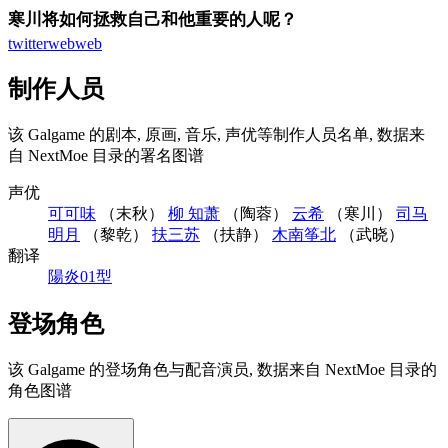
寒川将如何拯救自己和他重要的人呢？
twitter
web
web
制作人员
该 Galgame 的剧本, 原画, 音乐, 声优等制作人员名单, 数据来
自 NextMoe 目录的署名图谱
声优
可可味
（末秋）
柳 知萧
（陶蓉）
云希
（寒川）
司马
明月
（黎乾）
扶三苏
（扶静）
木南筝北
（武晓）
翻译
陽炎01型
登场角色
该 Galgame 的登场角色与配音演员, 数据来自 NextMoe 目录的
角色图谱