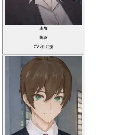
主角
陶蓉
CV 柳 知萧