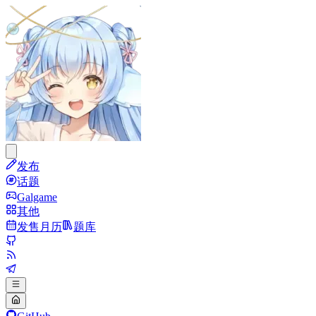
发布
话题
Galgame
其他
发售月历
题库