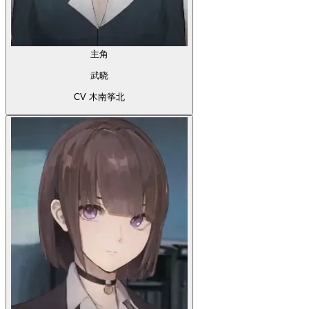
主角
武晓
CV 木南筝北