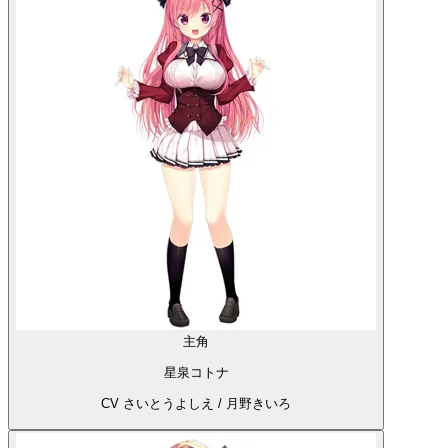
主角
星泉コトナ
CV さいとうよしえ / 月野きいろ