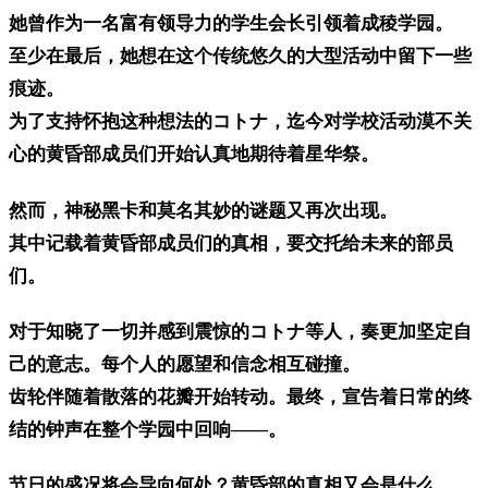
她曾作为一名富有领导力的学生会长引领着成稜学园。
至少在最后，她想在这个传统悠久的大型活动中留下一些
痕迹。
为了支持怀抱这种想法的コトナ，迄今对学校活动漠不关
心的黄昏部成员们开始认真地期待着星华祭。
然而，神秘黑卡和莫名其妙的谜题又再次出现。
其中记载着黄昏部成员们的真相，要交托给未来的部员
们。
对于知晓了一切并感到震惊的コトナ等人，奏更加坚定自
己的意志。每个人的愿望和信念相互碰撞。
齿轮伴随着散落的花瓣开始转动。最终，宣告着日常的终
结的钟声在整个学园中回响——。
节日的盛况将会导向何处？黄昏部的真相又会是什么。