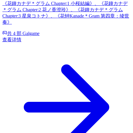
《花鐘カナデ＊グラム Chapter:1 小桜結編》、《花鐘カナデ
＊グラム Chapter:2 花ノ香澄玲》、《花鐘カナデ＊グラム
Chapter:3 星泉コトナ》、《花钟Kanade＊Gram 第四章：绫世
奏》
共 4 部 Galgame
查看详情