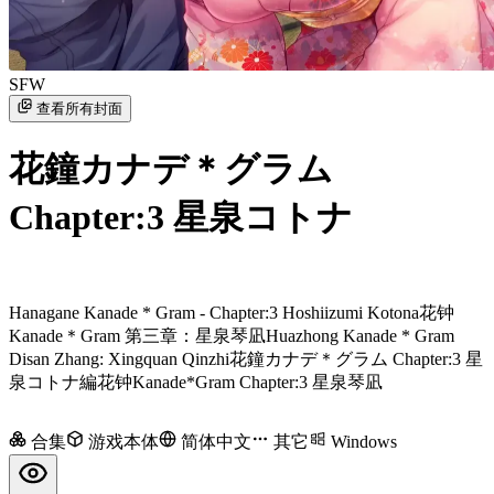
SFW
查看所有封面
花鐘カナデ＊グラム
Chapter:3 星泉コトナ
Hanagane Kanade * Gram - Chapter:3 Hoshiizumi Kotona
花钟
Kanade＊Gram 第三章：星泉琴凪
Huazhong Kanade * Gram
Disan Zhang: Xingquan Qinzhi
花鐘カナデ＊グラム Chapter:3 星
泉コトナ編
花钟Kanade*Gram Chapter:3 星泉琴凪
合集
游戏本体
简体中文
其它
Windows