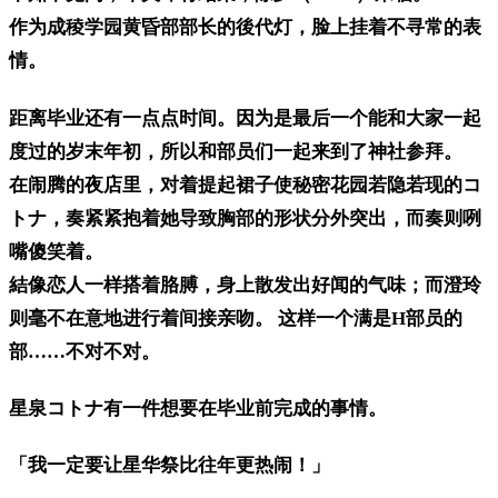
作为成稜学园黄昏部部长的後代灯，脸上挂着不寻常的表
情。
距离毕业还有一点点时间。因为是最后一个能和大家一起
度过的岁末年初，所以和部员们一起来到了神社参拜。
在闹腾的夜店里，对着提起裙子使秘密花园若隐若现的コ
トナ，奏紧紧抱着她导致胸部的形状分外突出，而奏则咧
嘴傻笑着。
結像恋人一样搭着胳膊，身上散发出好闻的气味；而澄玲
则毫不在意地进行着间接亲吻。 这样一个满是H部员的
部……不对不对。
星泉コトナ有一件想要在毕业前完成的事情。
「我一定要让星华祭比往年更热闹！」