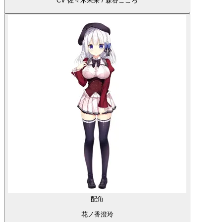
CV 佐々木未来 / 森谷こころ
配角
花ノ香澄玲