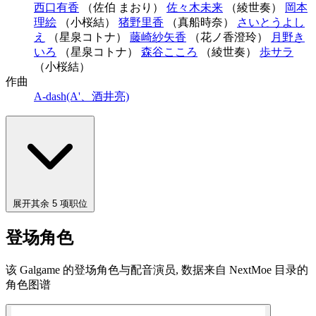
西口有香
（佐伯 まおり）
佐々木未来
（綾世奏）
岡本
理絵
（小桜結）
猪野里香
（真船時奈）
さいとうよし
え
（星泉コトナ）
藤崎紗矢香
（花ノ香澄玲）
月野き
いろ
（星泉コトナ）
森谷こころ
（綾世奏）
歩サラ
（小桜結）
作曲
A-dash(A'、酒井亮)
展开其余 5 项职位
登场角色
该 Galgame 的登场角色与配音演员, 数据来自 NextMoe 目录的
角色图谱