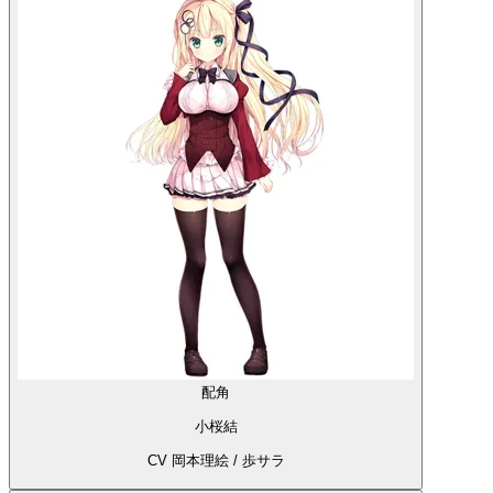
配角
小桜結
CV 岡本理絵 / 歩サラ