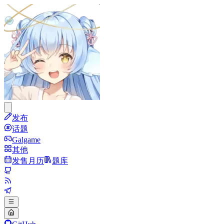
发布
话题
Galgame
其他
发售月历
题库