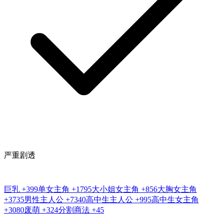
严重剧透
巨乳
+399
单女主角
+1795
大小姐女主角
+856
大胸女主角
+3735
男性主人公
+7340
高中生主人公
+995
高中生女主角
+3080
废萌
+324
分割商法
+45