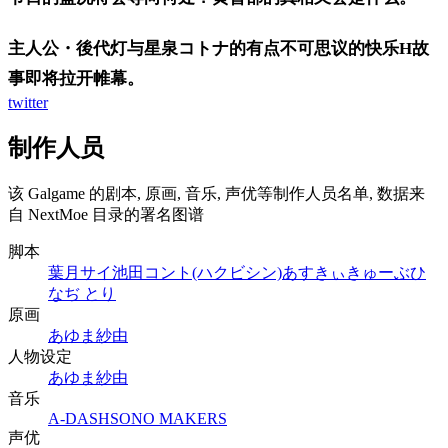
主人公・後代灯与星泉コトナ的有点不可思议的快乐H故
事即将拉开帷幕。
twitter
制作人员
该 Galgame 的剧本, 原画, 音乐, 声优等制作人员名单, 数据来
自 NextMoe 目录的署名图谱
脚本
葉月サイ
池田コント(ハクビシン)
あすきぃきゅーぶ
ひ
なぢ とり
原画
あゆま紗由
人物设定
あゆま紗由
音乐
A-DASH
SONO MAKERS
声优