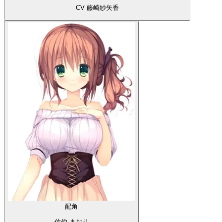
CV 藤崎紗矢香
配角
佐伯 まおり