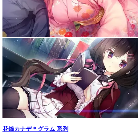
花鐘カナデ＊グラム 系列