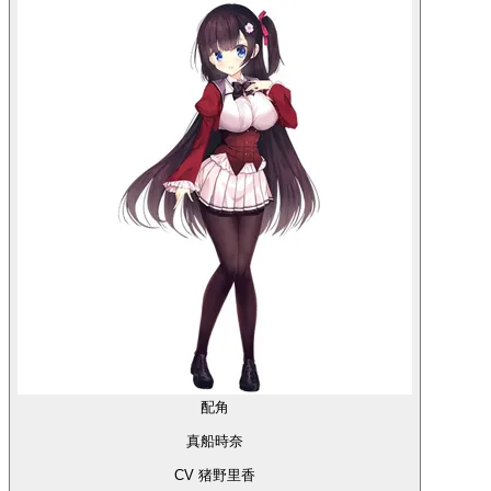
配角
真船時奈
CV 猪野里香