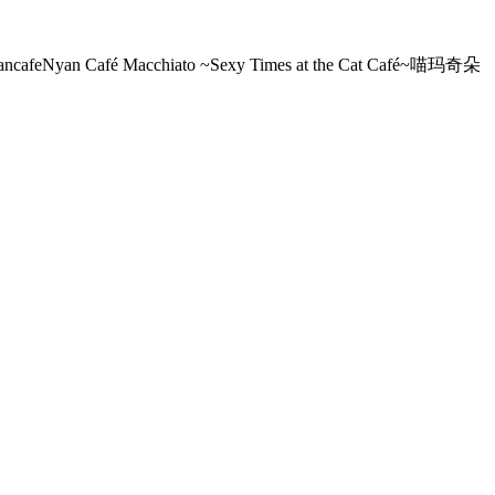
ncafe
Nyan Café Macchiato ~Sexy Times at the Cat Café~
喵玛奇朵