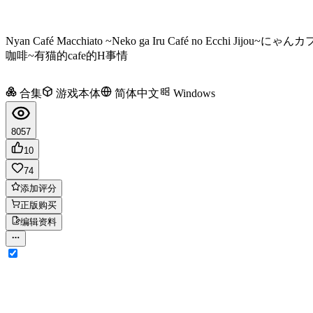
Nyan Café Macchiato ~Neko ga Iru Café no Ecchi Jijou~
にゃんカ
咖啡~有猫的cafe的H事情
合集
游戏本体
简体中文
Windows
8057
10
74
添加评分
正版购买
编辑资料