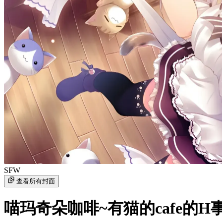
SFW
查看所有封面
喵玛奇朵咖啡~有猫的cafe的H