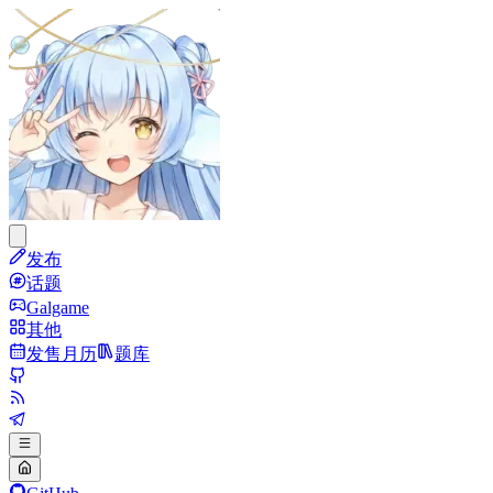
发布
话题
Galgame
其他
发售月历
题库