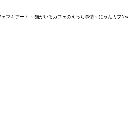
フェマキアート ～猫がいるカフェのえっち事情～
にゃんカフ
Nya