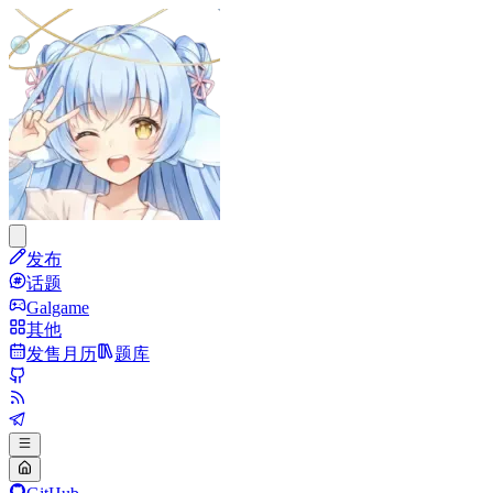
发布
话题
Galgame
其他
发售月历
题库