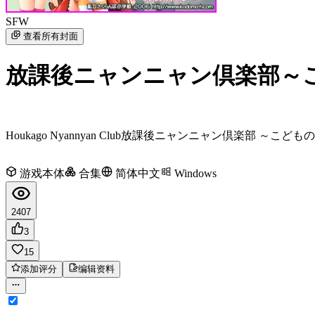
SFW
查看所有封面
放課後ニャンニャン倶楽部～
Houkago Nyannyan Club
放課後ニャンニャン倶楽部 ～こどもの
游戏本体
合集
简体中文
Windows
2407
3
15
添加评分
编辑资料