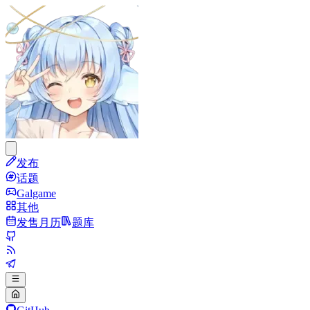
发布
话题
Galgame
其他
发售月历
题库