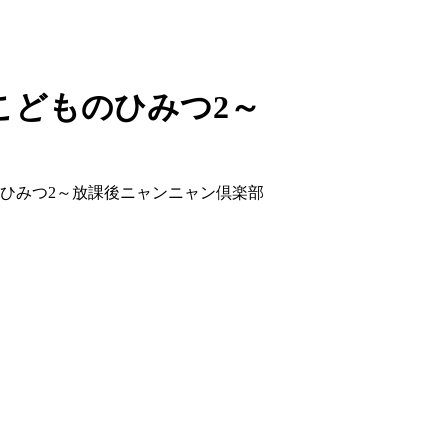
こどものひみつ2～
ひみつ2～
放課後ニャンニャン倶楽部