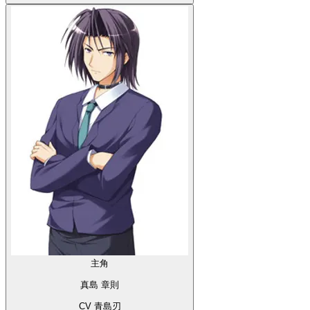
主角
真島 章則
CV 青島刃