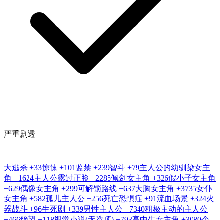
严重剧透
大逃杀
+33
惊悚
+101
监禁
+239
智斗
+79
主人公的幼驯染女主
角
+1624
主人公露过正脸
+2285
佩剑女主角
+326
假小子女主角
+629
偶像女主角
+299
可解锁路线
+637
大胸女主角
+3735
女仆
女主角
+582
孤儿主人公
+256
死亡恐惧症
+91
流血场景
+324
火
器战斗
+96
生死剧
+339
男性主人公
+7340
积极主动的主人公
+466
绝望
+118
视觉小说(无选项)
+793
高中生女主角
+3080
个