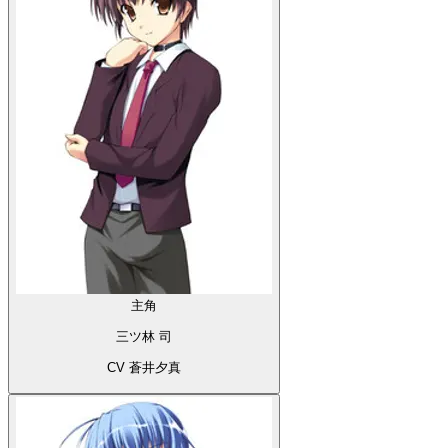
主角
三ツ林 司
CV 蒼井夕真