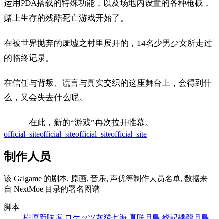
运用PDA搭载的特殊功能，以及场地内设置的各种枪械，
赌上生存的残酷死亡游戏开始了。
在被世界抛弃的废墟之村里展开的，14名少男少女所走过
的临终记录。
在信任与背叛、谎言与真实交织的这座舞台上，会得到什
么，又会失去什么呢。
———在此，新的“游戏”再次拉开帷幕。
official_site
official_site
official_site
official_site
制作人员
该 Galgame 的剧本, 原画, 音乐, 声优等制作人员名单, 数据来
自 NextMoe 目录的署名图谱
脚本
樹原新
味塩 ロケッツ
灰猫
七海 真咲
月島 総記
櫻龍
月島