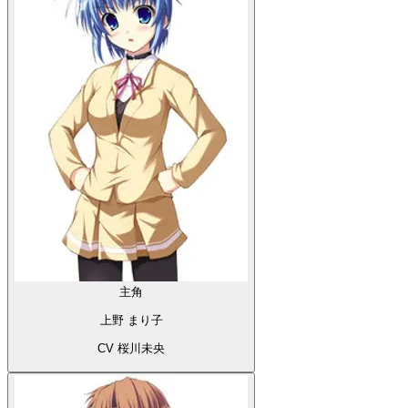
主角
上野 まり子
CV 桜川未央