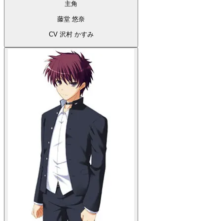
主角
藤堂 悠奈
CV 沢村 かすみ