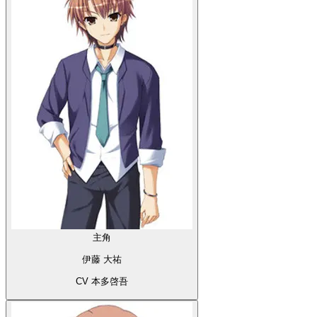
主角
伊藤 大祐
CV 本多啓吾