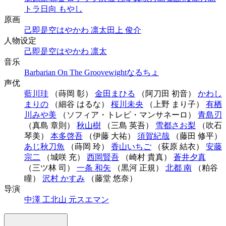
トラ
日向 もやし
原画
己即是空
はやかわ 凛太
田上 俊介
人物设定
己即是空
はやかわ 凛太
音乐
Barbarian On The Groove
wight
なるちょ
声优
藍川珪
（蒔岡 彰）
金田まひる
（阿刀田 初音）
かわし
まりの
（細谷 はるな）
桜川未央
（上野 まり子）
有栖
川みや美
（ソフィア・トレビ・マンサネーロ）
青島刃
（真島 章則）
秋山樹
（三島 英吾）
雪都さお梨
（吹石
琴美）
本多啓吾
（伊藤 大祐）
須賀紀哉
（藤田 修平）
あじ秋刀魚
（蒔岡 玲）
香山いちご
（荻原 結衣）
安藤
宗二
（城咲 充）
西岡賢吾
（崎村 貴真）
蒼井夕真
（三ツ林 司）
一条 和矢
（黒河 正規）
北都 南
（粕谷
瞳）
沢村 かすみ
（藤堂 悠奈）
导演
中澤 工
北山 元
スエマン