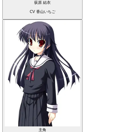
荻原 結衣
CV 香山いちご
主角