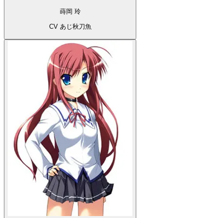
蒔岡 玲
CV あじ秋刀魚