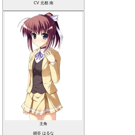
CV 北都 南
主角
細谷 はるな