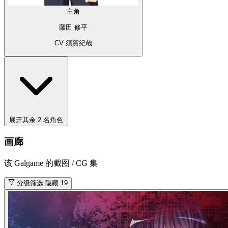
主角
藤田 修平
CV 須賀紀哉
展开其余 2 名角色
画廊
该 Galgame 的截图 / CG 集
分级筛选
隐藏 19