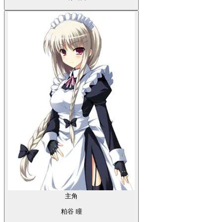
主角
粕谷 瞳