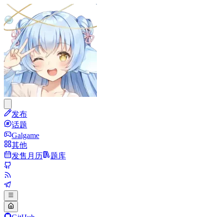
发布
话题
Galgame
其他
发售月历
题库