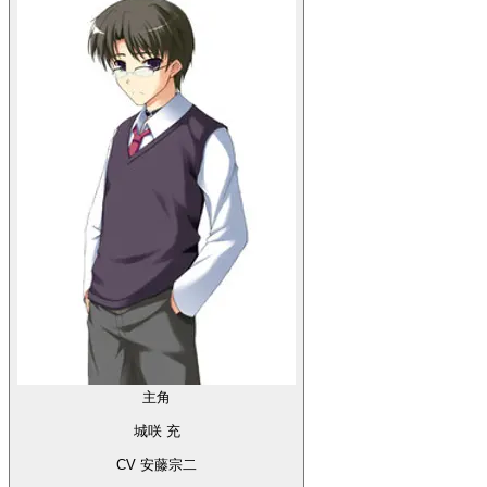
主角
城咲 充
CV 安藤宗二