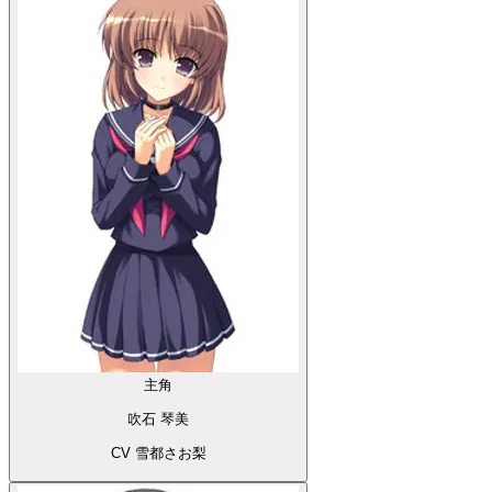
主角
吹石 琴美
CV 雪都さお梨