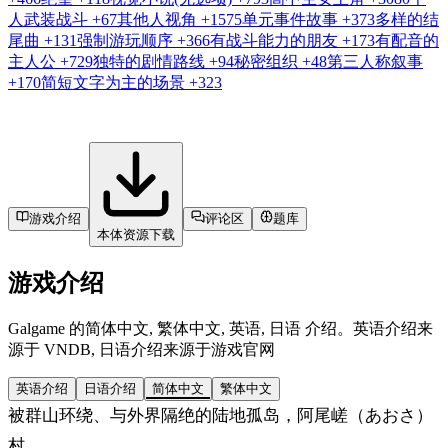
人武装战斗
+67
其他人视角
+1575
单元事件故事
+373
多样的结
尾曲
+131
强制游玩顺序
+366
有战斗能力的朋友
+173
有配音的
主人公
+729
独特的剧情路线
+94
秘密组织
+48
第三人称叙事
+170
简短文字为主的场景
+323
游戏介绍
评论区
题库
本体资源下载
游戏介绍
Galgame 的简体中文, 繁体中文, 英语, 日语 介绍。英语介绍来
源于 VNDB, 日语介绍来源于游戏官网
英语介绍
日语介绍
简体中文
繁体中文
被群山环绕、与外界隔绝的陆地孤岛，阿尾嵯（あおさ）
村。