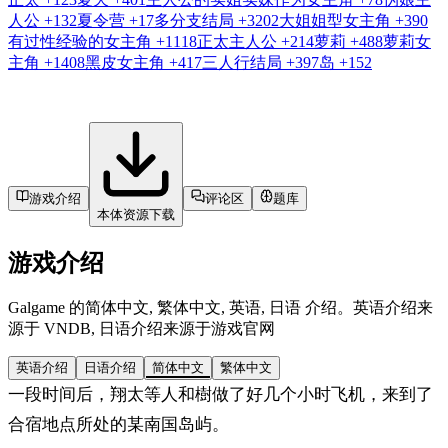
人公
+132
夏令营
+17
多分支结局
+3202
大姐姐型女主角
+390
有过性经验的女主角
+1118
正太主人公
+214
萝莉
+488
萝莉女
主角
+1408
黑皮女主角
+417
三人行结局
+397
岛
+152
游戏介绍
评论区
题库
本体资源下载
游戏介绍
Galgame 的简体中文, 繁体中文, 英语, 日语 介绍。英语介绍来
源于 VNDB, 日语介绍来源于游戏官网
英语介绍
日语介绍
简体中文
繁体中文
一段时间后，翔太等人和樹做了好几个小时飞机，来到了
合宿地点所处的某南国岛屿。