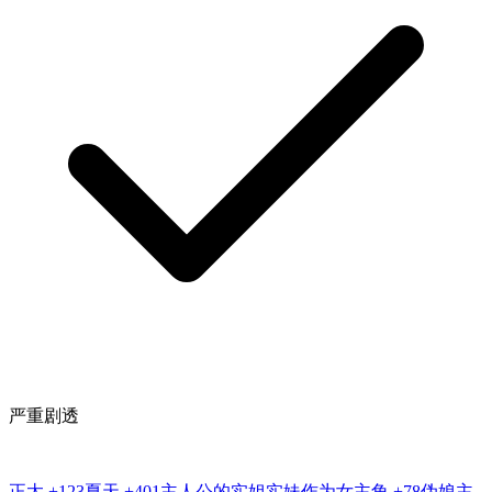
严重剧透
正太
+123
夏天
+401
主人公的实姐实妹作为女主角
+78
伪娘主