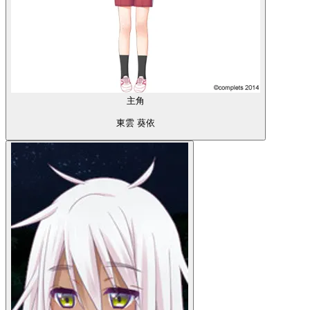
主角
東雲 葵依