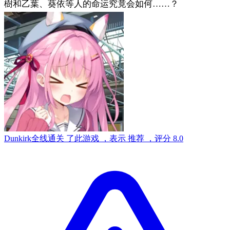
樹和乙葉、葵依等人的命运究竟会如何……？
Dunkirk
全线通关
了此游戏
，表示
推荐
，评分
8.0