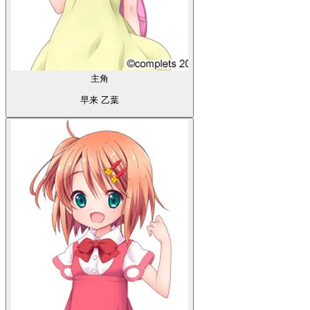
主角
早来 乙葉