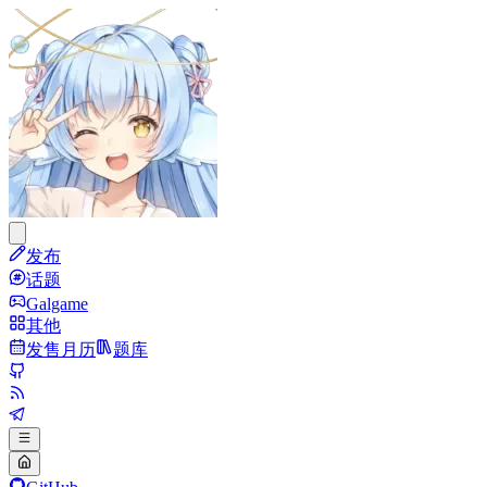
发布
话题
Galgame
其他
发售月历
题库