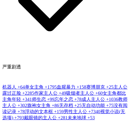
严重剧透
机器人
+64
单女主角
+1795
血腥暴力
+158
赛博朋克
+25
主人公
露过正脸
+2285
作家主人公
+49
吸烟者主人公
+60
女主角都比
主角年轻
+341
师生恋
+99
忘年之恋
+78
成人主人公
+1036
教师
主人公
+302
旗袍女主角
+86
无存档
+25
无自动功能
+75
没有阅
读记录
+78
浮动的文本框
+159
男性主人公
+7340
视觉小说(无
选项)
+793
戴眼镜的主人公
+281
未来地球
+53