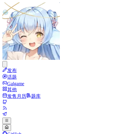
发布
话题
Galgame
其他
发售月历
题库