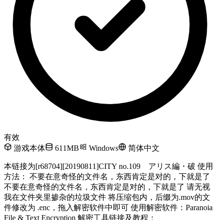
有效
游戏本体
611MB
Windows
简体中文
本链接为[r68704][20190811]CITY no.109 アリス編・破 使用
方法： 不要在意奇怪的文件名，东西肯定是对的，下就是了
不要在意奇怪的文件名，东西肯定是对的，下就是了 请无视
我在文件夹里掺杂的垃圾文件 将压缩包内，后缀为.mov的文
件修改为 .enc，拖入解密软件中即可 使用解密软件：Paranoia
File & Text Encryption 解密工具链接及教程：