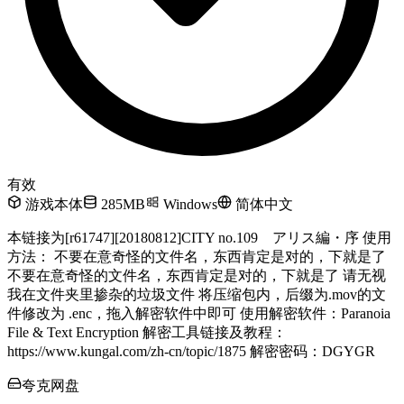
有效
游戏本体
285MB
Windows
简体中文
本链接为[r61747][20180812]CITY no.109 アリス編・序 使用
方法： 不要在意奇怪的文件名，东西肯定是对的，下就是了
不要在意奇怪的文件名，东西肯定是对的，下就是了 请无视
我在文件夹里掺杂的垃圾文件 将压缩包内，后缀为.mov的文
件修改为 .enc，拖入解密软件中即可 使用解密软件：Paranoia
File & Text Encryption 解密工具链接及教程：
https://www.kungal.com/zh-cn/topic/1875 解密密码：DGYGR
夸克网盘