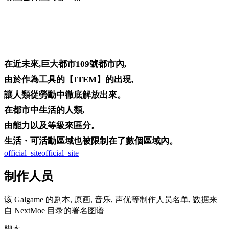
在近未來,巨大都市109號都市內,
由於作為工具的【ITEM】的出現,
讓人類從勞動中徹底解放出來。
在都市中生活的人類,
由能力以及等級來區分。
生活・可活動區域也被限制在了數個區域內。
official_site
official_site
制作人员
该 Galgame 的剧本, 原画, 音乐, 声优等制作人员名单, 数据来
自 NextMoe 目录的署名图谱