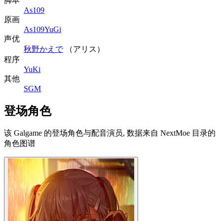
脚本
As109
原画
As109
YuGi
声优
秋野かえで
（アリス）
程序
YuKi
其他
SGM
登场角色
该 Galgame 的登场角色与配音演员, 数据来自 NextMoe 目录的
角色图谱