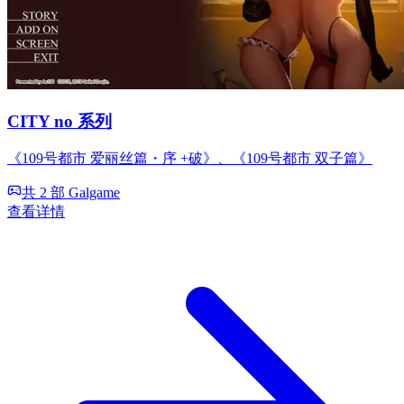
CITY no 系列
《109号都市 爱丽丝篇・序 +破》、《109号都市 双子篇》
共 2 部 Galgame
查看详情