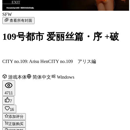
SFW
查看所有封面
109号都市 爱丽丝篇・序 +破
CITY no.109: Arisu Hen
CITY no.109 アリス編
游戏本体
简体中文
Windows
4711
7
16
添加评分
正版购买