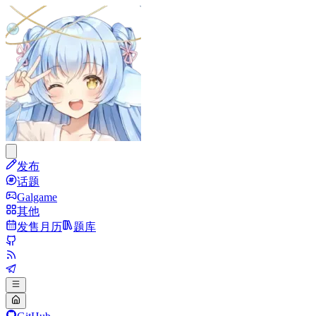
发布
话题
Galgame
其他
发售月历
题库