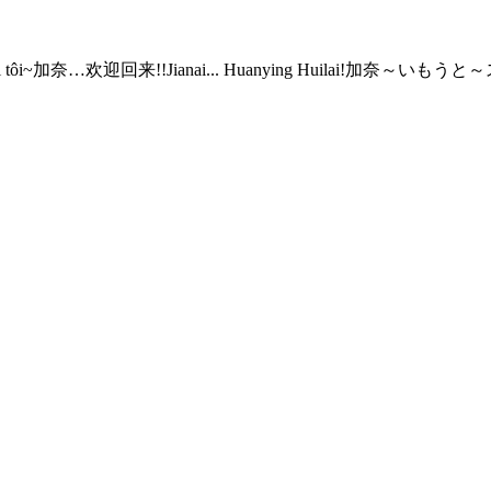
 tôi~
加奈…欢迎回来!!
Jianai... Huanying Huilai!
加奈～いもうと～