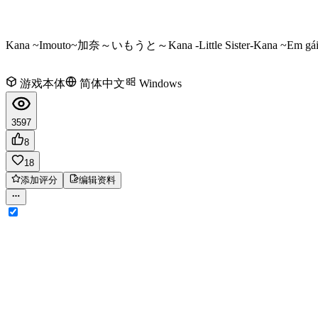
Kana ~Imouto~
加奈～いもうと～
Kana -Little Sister-
Kana ~Em gái
游戏本体
简体中文
Windows
3597
8
18
添加评分
编辑资料