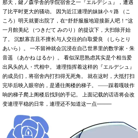
那天，鍵ノ森学舎的学院宿舍之一『エルデシュ』，遭遇
了比平时更大的骚动。 因为近江連理的妹妹小々路 （こ
ころ）明天就要出院了，在“舒舒服服地迎接新人吧！”这
一月館美紀 （つきだて みのり）的提议下，大扫除开始
了。 沉默寡言且不擅长与人交往的白取愛良 （しらとり
あいら）。 一不留神就会沉浸在自己世界里的数学家・朱
音遥 （あかね はるか）。 看似深思熟虑其实是个相当爱
出风头的人・弐相中。 連理指挥着这样的『エルデシュ』
的成员们，将宿舍内打扫得无死角。 就在这时，大抵打扫
完毕后映入眼帘的，是通往阁楼的梯子。 ——踩着嘎吱作
响的梯子爬上阁楼后找到的手记。 上面记载的话语将会改
变連理平稳的日常，連理还不知道这一点────