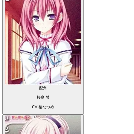
配角
桜庭 希
CV 椿なつめ