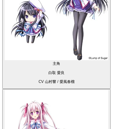
主角
白取 愛良
CV 山村響 / 愛風春榴