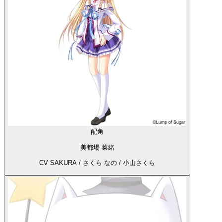
配角
美都場 菜緒
CV SAKURA / さくら なの / 小山さくら