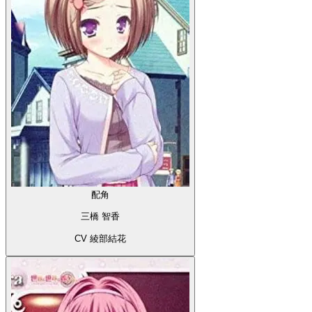
配角
三橋 智香
CV 綾部結花