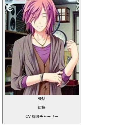
登场
鍵屋
CV 梅咲チャーリー