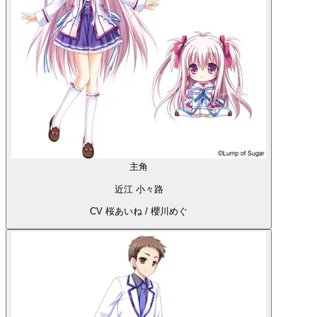
主角
近江 小々路
CV 桜あいね / 櫻川めぐ