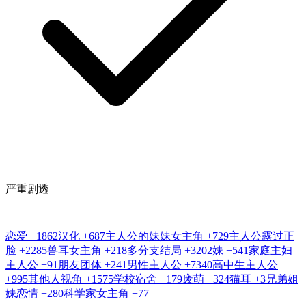
严重剧透
恋爱
+1862
汉化
+687
主人公的妹妹女主角
+729
主人公露过正
脸
+2285
兽耳女主角
+218
多分支结局
+3202
妹
+541
家庭主妇
主人公
+91
朋友团体
+241
男性主人公
+7340
高中生主人公
+995
其他人视角
+1575
学校宿舍
+179
废萌
+324
猫耳
+3
兄弟姐
妹恋情
+280
科学家女主角
+77