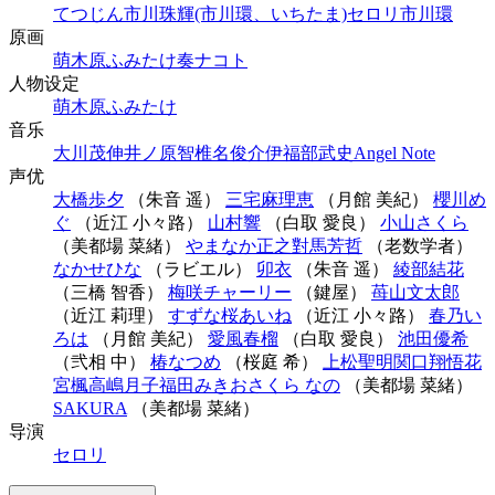
てつじん
市川珠輝(市川環、いちたま)
セロリ
市川環
原画
萌木原ふみたけ
奏ナコト
人物设定
萌木原ふみたけ
音乐
大川茂伸
井ノ原智
椎名俊介
伊福部武史
Angel Note
声优
大橋歩夕
（朱音 遥）
三宅麻理恵
（月館 美紀）
櫻川め
ぐ
（近江 小々路）
山村響
（白取 愛良）
小山さくら
（美都場 菜緒）
やまなか正之
對馬芳哲
（老数学者）
なかせひな
（ラビエル）
卯衣
（朱音 遥）
綾部結花
（三橋 智香）
梅咲チャーリー
（鍵屋）
苺山文太郎
（近江 莉理）
すずな
桜あいね
（近江 小々路）
春乃い
ろは
（月館 美紀）
愛風春榴
（白取 愛良）
池田優希
（弐相 中）
椿なつめ
（桜庭 希）
上松聖明
関口翔悟
花
宮楓
高嶋月子
福田みきお
さくら なの
（美都場 菜緒）
SAKURA
（美都場 菜緒）
导演
セロリ