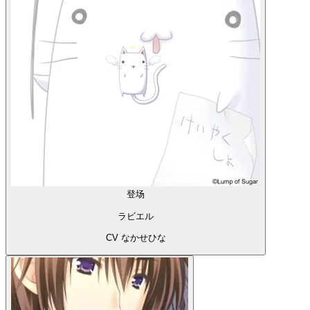
登场
ラビエル
CV なかせひな