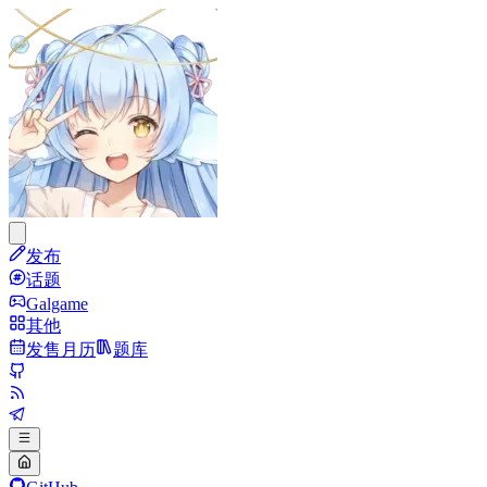
发布
话题
Galgame
其他
发售月历
题库