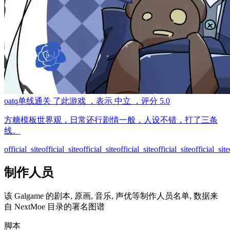
oatq
单线通关
了此游戏
，表示
中立
，评分
5.0
方糖模板世界观，日常还行剧情一般，人设不错，打了三条
线。
official_site
official_site
official_site
official_site
official_site
official_site
制作人员
该 Galgame 的剧本, 原画, 音乐, 声优等制作人员名单, 数据来
自 NextMoe 目录的署名图谱
脚本