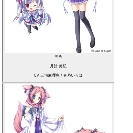
主角
月館 美紀
CV 三宅麻理恵 / 春乃いろは