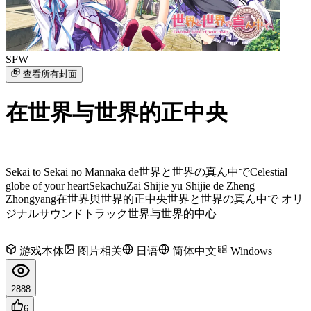
SFW
查看所有封面
在世界与世界的正中央
Sekai to Sekai no Mannaka de
世界と世界の真ん中で
Celestial
globe of your heart
Sekachu
Zai Shijie yu Shijie de Zheng
Zhongyang
在世界與世界的正中央
世界と世界の真ん中で オリ
ジナルサウンドトラック
世界与世界的中心
游戏本体
图片相关
日语
简体中文
Windows
2888
6