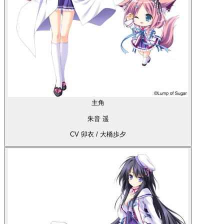
主角
朱音 遥
CV 卯衣 / 大橋歩夕