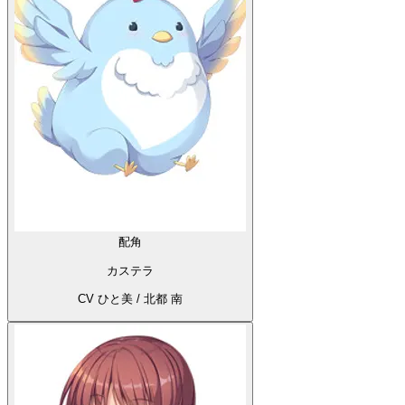
配角
カステラ
CV ひと美 / 北都 南