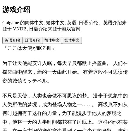
游戏介绍
Galgame 的简体中文, 繁体中文, 英语, 日语 介绍。英语介绍来
源于 VNDB, 日语介绍来源于游戏官网
英语介绍
日语介绍
简体中文
繁体中文
『ここは天使が眠る町』
为了让天使能安详入眠，每天早晨都献上摇篮曲。 人们在
摇篮曲中醒来，新的一天由此开始。 有着这般不可思议传
说的城镇ミッテベル。
不只是天使，人类也会做不可思议的梦。 漫步于想象中的
人类所做的梦境，成为登场人物之一……。 高坂燕不知从
何时起拥有了这样的力量，为了能漫步于他人的梦境之
中，他将一天的大半时间都花在了睡眠上。 这样的他在某
天，在一座古旧的洋馆窗边看到了一位少女的身影。 虚幻