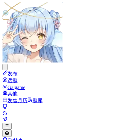
发布
话题
Galgame
其他
发售月历
题库