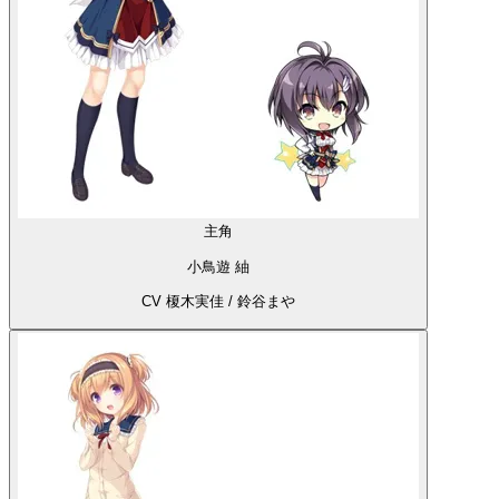
主角
小鳥遊 紬
CV 榎木実佳 / 鈴谷まや