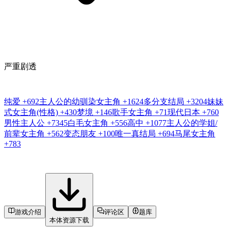
严重剧透
纯爱
+692
主人公的幼驯染女主角
+1624
多分支结局
+3204
妹妹
式女主角(性格)
+430
梦境
+146
歌手女主角
+71
现代日本
+760
男性主人公
+7345
白毛女主角
+556
高中
+1077
主人公的学姐/
前辈女主角
+562
变态朋友
+100
唯一真结局
+694
马尾女主角
+783
游戏介绍
评论区
题库
本体资源下载