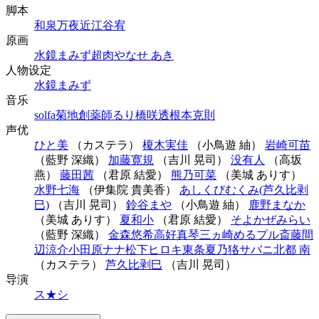
脚本
和泉万夜
近江谷宥
原画
水鏡まみず
超肉
やなせ あき
人物设定
水鏡まみず
音乐
solfa
菊地創
薬師るり
橋咲透
根本克則
声优
ひと美
（カステラ）
榎木実佳
（小鳥遊 紬）
岩崎可苗
（藍野 深織）
加藤寛規
（吉川 晃司）
没有人
（高坂
燕）
藤田茜
（君原 結愛）
熊乃可菜
（美城 ありす）
水野七海
（伊集院 貴美香）
あしくびむくみ(芦久比剥
巳)
（吉川 晃司）
鈴谷まや
（小鳥遊 紬）
鹿野まなか
（美城 ありす）
夏和小
（君原 結愛）
そよかぜみらい
（藍野 深織）
金森悠希
高好真琴
三ヵ崎める
プル斎藤
間
辺涼介
小田原ナナ
松下ヒロキ
東条夏乃
狢サバニ
北都 南
（カステラ）
芦久比剥巳
（吉川 晃司）
导演
ス★シ