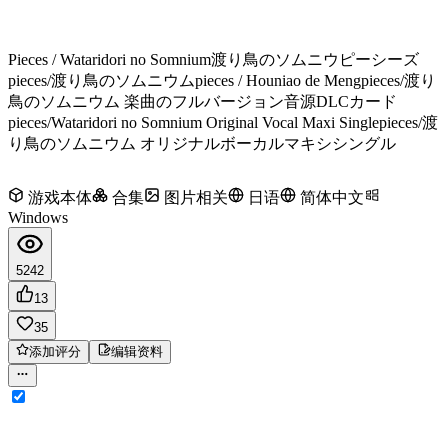
Pieces / Wataridori no Somnium
渡り鳥のソムニウ
ピーシーズ
pieces/渡り鳥のソムニウム
pieces / Houniao de Meng
pieces/渡り
鳥のソムニウム 楽曲のフルバージョン音源DLCカード
pieces/Wataridori no Somnium Original Vocal Maxi Single
pieces/渡
り鳥のソムニウム オリジナルボーカルマキシシングル
游戏本体
合集
图片相关
日语
简体中文
Windows
5242
13
35
添加评分
编辑资料