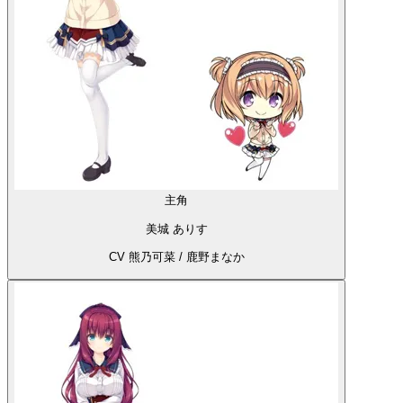
主角
美城 ありす
CV 熊乃可菜 / 鹿野まなか