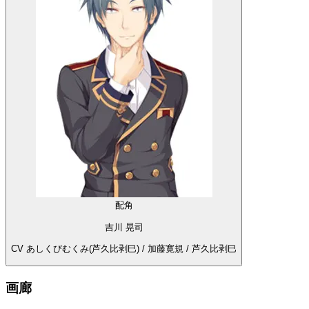
配角
吉川 晃司
CV あしくびむくみ(芦久比剥巳) / 加藤寛規 / 芦久比剥巳
画廊