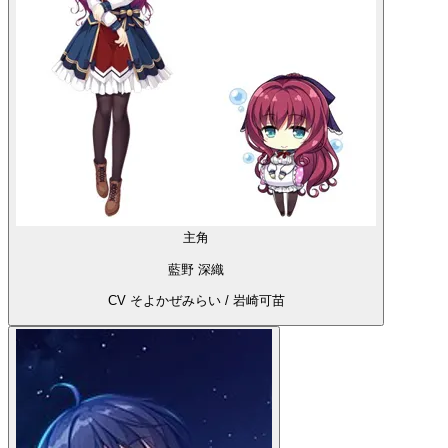
主角
藍野 深織
CV そよかぜみらい / 岩崎可苗