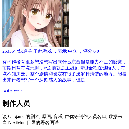
25335
全线通关
了此游戏
，表示
中立
，评分
6.0
有种作者有很多想法想写出来什么东西但是能力不足的感觉，
前期日常有点无聊，te之前就是主线剧情也全程在谜语人，有
点不知所云。整个剧情和设定有很多没解释清楚的地方。能看
出来作者想写一个深刻感人的故事，但是...
twitter
web
制作人员
该 Galgame 的剧本, 原画, 音乐, 声优等制作人员名单, 数据来
自 NextMoe 目录的署名图谱