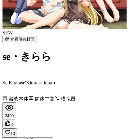
SFW
查看所有封面
se・きらら
Se.Kirara
se'Kirara
se.kirara
游戏本体
简体中文
模拟器
2490
3
10