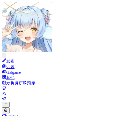
发布
话题
Galgame
其他
发售月历
题库