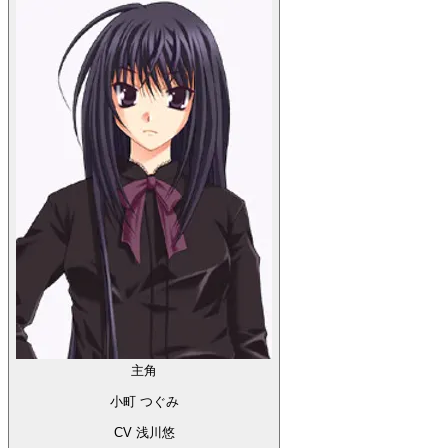
主角
小町 つぐみ
CV 浅川悠