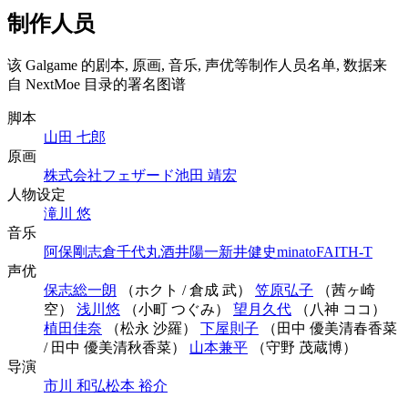
制作人员
该 Galgame 的剧本, 原画, 音乐, 声优等制作人员名单, 数据来
自 NextMoe 目录的署名图谱
脚本
山田 七郎
原画
株式会社フェザード
池田 靖宏
人物设定
滝川 悠
音乐
阿保剛
志倉千代丸
酒井陽一
新井健史
minato
FAITH-T
声优
保志総一朗
（ホクト / 倉成 武）
笠原弘子
（茜ヶ崎
空）
浅川悠
（小町 つぐみ）
望月久代
（八神 ココ）
植田佳奈
（松永 沙羅）
下屋則子
（田中 優美清春香菜
/ 田中 優美清秋香菜）
山本兼平
（守野 茂蔵博）
导演
市川 和弘
松本 裕介