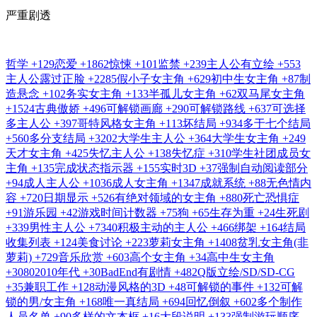
严重剧透
哲学
+129
恋爱
+1862
惊悚
+101
监禁
+239
主人公有立绘
+553
主人公露过正脸
+2285
假小子女主角
+629
初中生女主角
+87
制
造悬念
+102
务实女主角
+133
半孤儿女主角
+62
双马尾女主角
+1524
古典傲娇
+496
可解锁画廊
+290
可解锁路线
+637
可选择
多主人公
+397
哥特风格女主角
+113
坏结局
+934
多于七个结局
+560
多分支结局
+3202
大学生主人公
+364
大学生女主角
+249
天才女主角
+425
失忆主人公
+138
失忆症
+310
学生社团成员女
主角
+135
完成状态指示器
+155
实时3D
+37
强制自动阅读部分
+94
成人主人公
+1036
成人女主角
+1347
成就系统
+88
无色情内
容
+720
日期显示
+526
有绝对领域的女主角
+880
死亡恐惧症
+91
游乐园
+42
游戏时间计数器
+75
狗
+65
生存为重
+24
生死剧
+339
男性主人公
+7340
积极主动的主人公
+466
绑架
+164
结局
收集列表
+124
美食讨论
+223
萝莉女主角
+1408
贫乳女主角(非
萝莉)
+729
音乐欣赏
+603
高个女主角
+34
高中生女主角
+3080
2010年代
+30
BadEnd有剧情
+482
Q版立绘/SD/SD-CG
+35
兼职工作
+128
动漫风格的3D
+48
可解锁的事件
+132
可解
锁的男/女主角
+168
唯一真结局
+694
回忆倒叙
+602
多个制作
人员名单
+90
多样的文本框
+16
大段说明
+133
强制游玩顺序