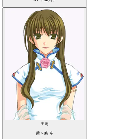
主角
茜ヶ崎 空