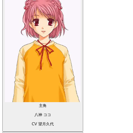
主角
八神 ココ
CV 望月久代