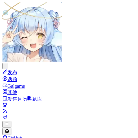
发布
话题
Galgame
其他
发售月历
题库