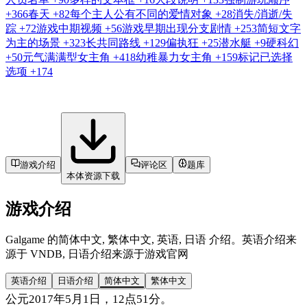
+366
春天
+82
每个主人公有不同的爱情对象
+28
消失/消逝/失
踪
+72
游戏中期视频
+56
游戏早期出现分支剧情
+253
简短文字
为主的场景
+323
长共同路线
+129
偏执狂
+25
潜水艇
+9
硬科幻
+50
元气满满型女主角
+418
幼稚暴力女主角
+159
标记已选择
选项
+174
游戏介绍
评论区
题库
本体资源下载
游戏介绍
Galgame 的简体中文, 繁体中文, 英语, 日语 介绍。英语介绍来
源于 VNDB, 日语介绍来源于游戏官网
英语介绍
日语介绍
简体中文
繁体中文
公元2017年5月1日，12点51分。