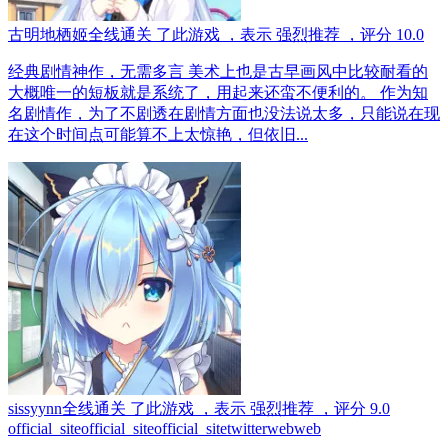
古明地栖姬
全线通关
了此游戏
，表示
强烈推荐
，评分
10.0
经典剧情神作，无需多言 美术上也是古早画风中比较耐看的
大概唯一的短板就是系统了，用起来还蛮不便利的。 作为知
名剧情作，为了不剧透在剧情方面也没法说太多，只能说在现
在这个时间点可能算不上太惊艳，但依旧...
sissyynn
全线通关
了此游戏
，表示
强烈推荐
，评分
9.0
official_site
official_site
official_site
twitter
web
web