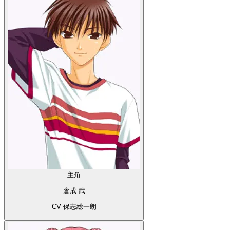
主角
倉成 武
CV 保志総一朗