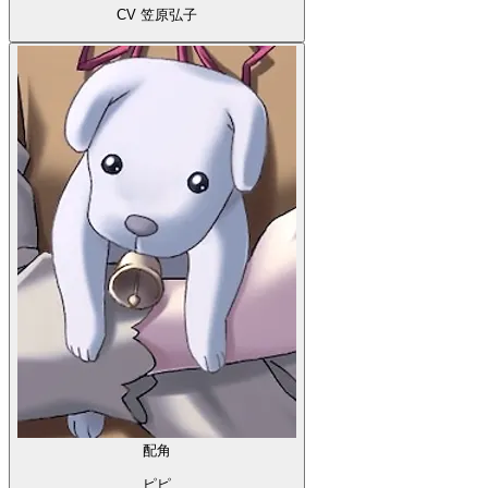
CV 笠原弘子
配角
ピピ