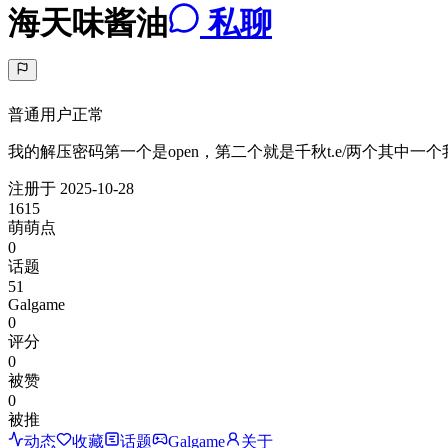
海天味酱油
私聊
普通用户
正常
我的解压密码第一个是open，第二个就是千秋t.e/两个其中一
注册于
2025-10-28
1615
萌萌点
0
话题
51
Galgame
0
评分
0
被赞
0
被推
动态
收藏
话题
Galgame
关于