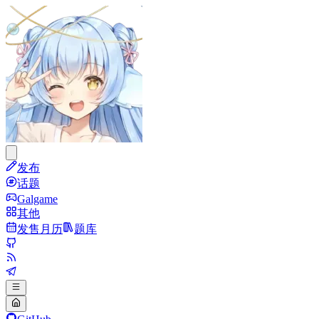
发布
话题
Galgame
其他
发售月历
题库