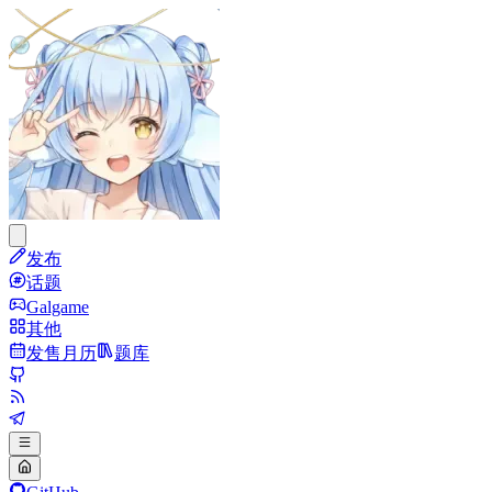
发布
话题
Galgame
其他
发售月历
题库