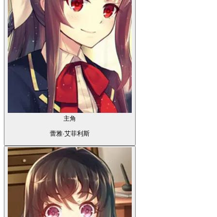
主角
蕾雅·艾菲利斯