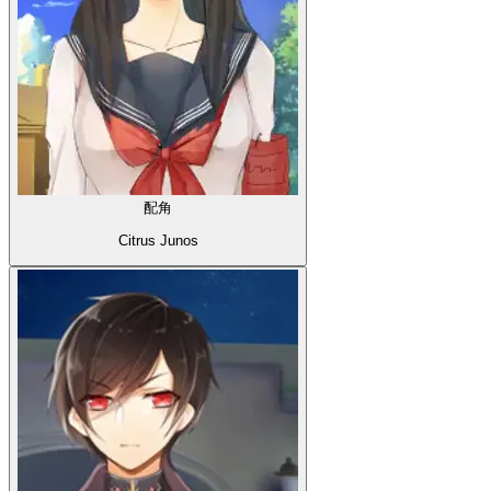
配角
Citrus Junos