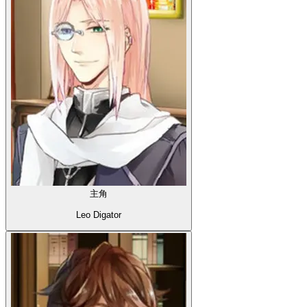
主角
Leo Digator