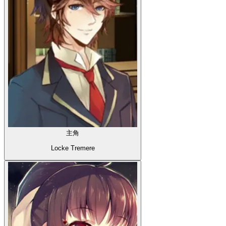
主角
Locke Tremere