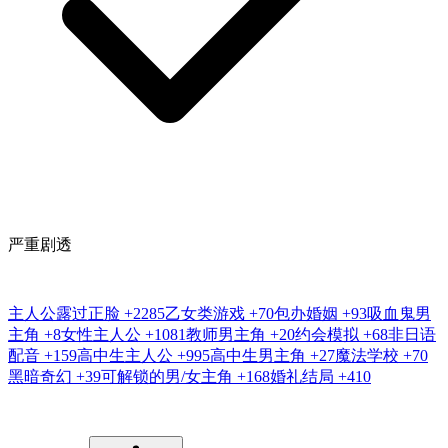
严重剧透
主人公露过正脸
+2285
乙女类游戏
+70
包办婚姻
+93
吸血鬼男
主角
+8
女性主人公
+1081
教师男主角
+20
约会模拟
+68
非日语
配音
+159
高中生主人公
+995
高中生男主角
+27
魔法学校
+70
黑暗奇幻
+39
可解锁的男/女主角
+168
婚礼结局
+410