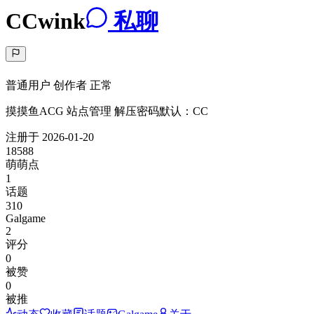
CCwink
私聊
普通用户
创作者
正常
摸摸鱼ACG 站点管理 解压密码默认：CC
注册于
2026-01-20
18588
萌萌点
1
话题
310
Galgame
2
评分
0
被赞
0
被推