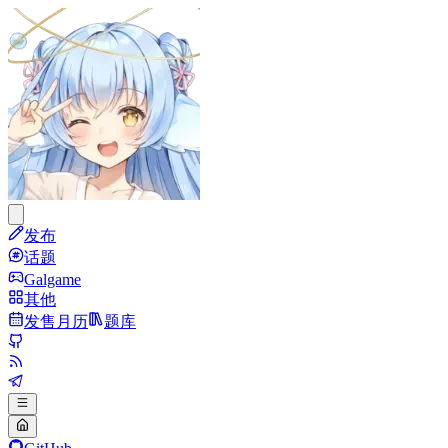
发布
话题
Galgame
其他
发售月历
题库