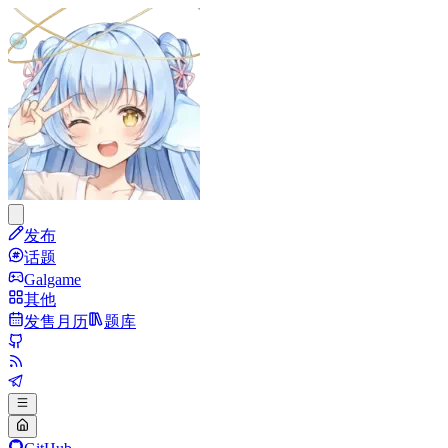
发布
话题
Galgame
其他
发售月历
题库