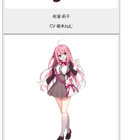
有瀬 莉子
CV 榎本ねむ