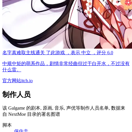
名字真难取
主线通关
了此游戏
，表示
中立
，评分
6.0
中规中矩的萌系作品，剧情非常经曲但过于白开水，不过没有
什么雷。
官方网站
itch.io
制作人员
该 Galgame 的剧本, 原画, 音乐, 声优等制作人员名单, 数据来
自 NextMoe 目录的署名图谱
脚本
保住圭