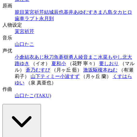
原画
籠目
茉宮祈芹
結城辰也
基井あゆむ
すきま
八島タカヒロ
歯車ラプト
永月到
人物设定
茉宮祈芹
音乐
山口たこ
声优
小倉結衣
あじ秋刀魚
蒼樹勇人
綾音まこ
水菜もやし
北大
路ゆき
（イオ）
夏和小
（花野 寧々）
要しおり
（マル
ル）
蒼乃むすび
（月ヶ丘 藍）
激坂駆
榎本ねむ
（有瀬
莉子）
山下ティミー
小波すず
（月ヶ丘 蘭）
くすはら
ゆい
（泉 真亜也）
作曲
山口たこ(TAKU)