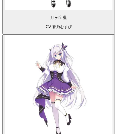
月ヶ丘 藍
CV 蒼乃むすび