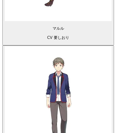
マルル
CV 要しおり