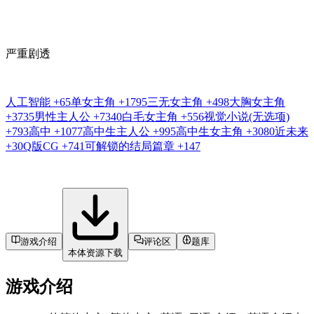
严重剧透
人工智能
+65
单女主角
+1795
三无女主角
+498
大胸女主角
+3735
男性主人公
+7340
白毛女主角
+556
视觉小说(无选项)
+793
高中
+1077
高中生主人公
+995
高中生女主角
+3080
近未来
+30
Q版CG
+741
可解锁的结局篇章
+147
游戏介绍
评论区
题库
本体资源下载
游戏介绍