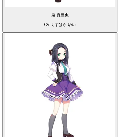
泉 真亜也
CV くすはら ゆい