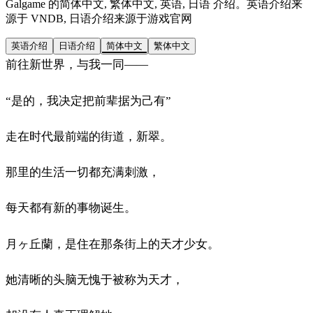
Galgame 的简体中文, 繁体中文, 英语, 日语 介绍。英语介绍来
源于 VNDB, 日语介绍来源于游戏官网
英语介绍
日语介绍
简体中文
繁体中文
前往新世界，与我一同——
“是的，我决定把前辈据为己有”
走在时代最前端的街道，新翠。
那里的生活一切都充满刺激，
每天都有新的事物诞生。
月ヶ丘蘭，是住在那条街上的天才少女。
她清晰的头脑无愧于被称为天才，