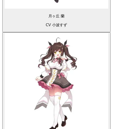
月ヶ丘 蘭
CV 小波すず