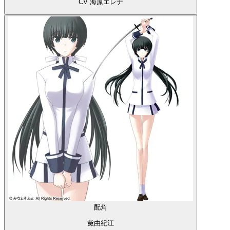
CV 海原エレナ
配角
黛由紀江