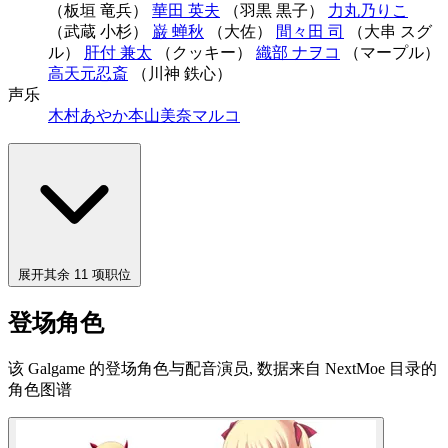
（板垣 竜兵）
華田 英夫
（羽黒 黒子）
力丸乃りこ
（武蔵 小杉）
巌 蝉秋
（大佐）
間々田 司
（大串 スグ
ル）
肝付 兼太
（クッキー）
織部 ナヲコ
（マープル）
高天元忍斎
（川神 鉄心）
声乐
木村あやか
本山美奈
マルコ
展开其余 11 项职位
登场角色
该 Galgame 的登场角色与配音演员, 数据来自 NextMoe 目录的
角色图谱