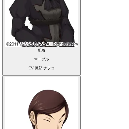
配角
ヒューム・ヘルシング
CV 黒瀬鷹
配角
マルギッテ・エーベルバッハ
CV かわしまりの