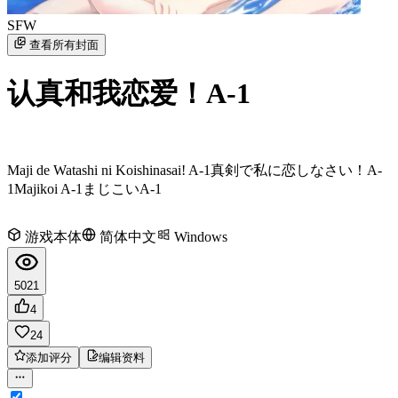
SFW
查看所有封面
认真和我恋爱！A-1
Maji de Watashi ni Koishinasai! A-1
真剣で私に恋しなさい！A-
1
Majikoi A-1
まじこいA-1
游戏本体
简体中文
Windows
5021
4
24
添加评分
编辑资料