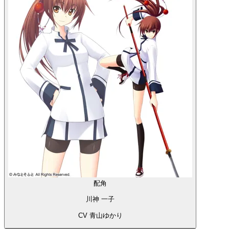
配角
川神 一子
CV 青山ゆかり