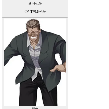
黛 沙也佳
CV 木村あやか
配角