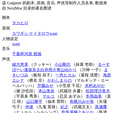
该 Galgame 的剧本, 原画, 音乐, 声优等制作人员名单, 数据来
自 NextMoe 目录的署名图谱
脚本
タカヒロ
原画
カワギシ ケイタロウ
wagi
人物设定
wagi
音乐
千葉梓
河原 嶺旭
声优
緒方恵美
（クッキー）
小山剛志
（鉢屋 壱助）
るーす
ぼーい
逢坂良太
白井悠介
青山ゆかり
（川神 一子）
ま
きいづみ
（板垣 辰子）
一色ヒカル
（葉桜 清楚）
海原
エレナ
（椎名 京）
かわしまりの
（マルギッテ・エー
ベルバッハ）
芹園みや
（小笠原 千花）
木村あやか
（黛 沙也佳）
本山美奈
（武蔵坊 弁慶）
松田理沙
美月
（宇喜多 秀美）
マルコ
（忍足 あずみ）
冬馬由美
（直
江 咲）
山口勝平
（福本 育郎）
有栖川みや美
（矢場
弓子）
仲達
（九鬼 英雄）
紀之
（武蔵文太）
黒瀬鷹
（ヒューム・ヘルシング）
飲鳥筆
楠上ありか
（島津