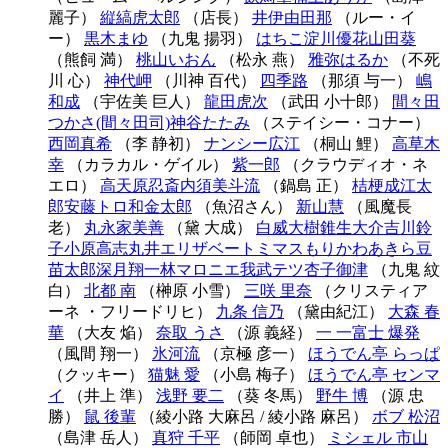
麗子）
縦縞虎太郎
（店長）
井伊由田那
（ルー・イ
ー）
黒木まゆ
（九鬼 揚羽）
はちこ
淀川優花
山田葵
（熊飼 満）
桃山いおん
（松永 燕）
雅弥はるか
（不死
川 心）
神代岬
（川神 百代）
四季路
（那須 与一）
嶋
和成
（宇佐美 巨人）
龍田虎次
（武田 小十郎）
間々田
つかさ(間々田司)
神谷たたみ
（ステイシー・コナー）
西岡真希
（李 静初）
ナンシー広江
（桐山 鯉）
高草木
幸
（カラカル・ゲイル）
紫一郎
（クラウディオ・ネ
エロ）
高天原忍斎
内須美斗流
（鍋島 正）
桔梗
成江太
郎
安藤トロ和
金太郎
（魚沼さん）
新山慧
（風魔長
老）
丸永家美善
（黛 大成）
白威大樹
錐生大介
吉川鈴
子
小原高志
丸井エリザベート
ミマス
もりかわあきら
豆
苗太郎
深月翔一
林マロニエ
我武テツ
杏子御津
（九鬼 紋
白）
北都 南
（榊原 小雪）
三咲 里奈
（クリスティア
ーネ ・フリードリヒ）
九条 信乃
（黛由紀江）
大森 春
華
（大友 焔）
奈取 うさ
（源 義経）
一 一
富士 爆発
（風間 翔一）
氷河流
（京極 彦一）
ほうでん亭 らっぱ
（クッキー）
猫魅 愛
（小島 梅子）
ほうでん亭 センマ
イ
（井上 準）
浅野 要二
（葵 冬馬）
野牛 博
（源 忠
勝）
鼠 後輩
（綾小路 大麻呂 / 綾小路 麻呂）
ボブ 松沼
（島津 岳人）
真狩 千平
（師岡 卓也）
ミシェル 市山