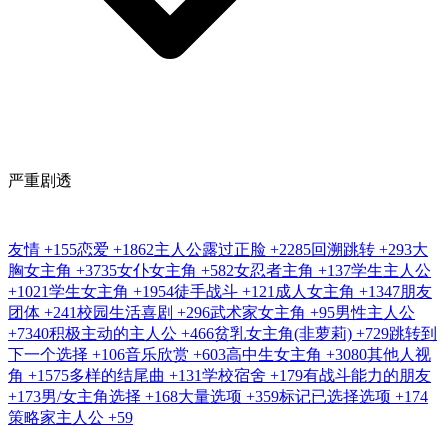
严重剧透
友情
+155
恋爱
+1862
主人公露过正脸
+2285
回溯跳转
+293
大
胸女主角
+3735
女仆女主角
+582
女忍者主角
+137
学生主人公
+1021
学生女主角
+1954
徒手战斗
+121
成人女主角
+1347
朋友
团体
+241
校园生活喜剧
+296
武术家女主角
+95
男性主人公
+7340
积极主动的主人公
+466
贫乳女主角(非萝莉)
+729
跳转到
下一个选择
+106
音乐欣赏
+603
高中生女主角
+3080
其他人视
角
+1575
多样的结尾曲
+131
学校宿舍
+179
有战斗能力的朋友
+173
男/女主角选择
+168
大量选项
+359
标记已选择选项
+174
策略家主人公
+59