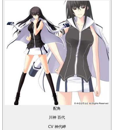
配角
川神 百代
CV 神代岬