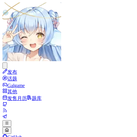
发布
话题
Galgame
其他
发售月历
题库