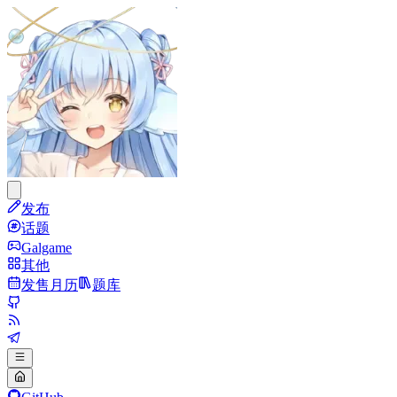
发布
话题
Galgame
其他
发售月历
题库