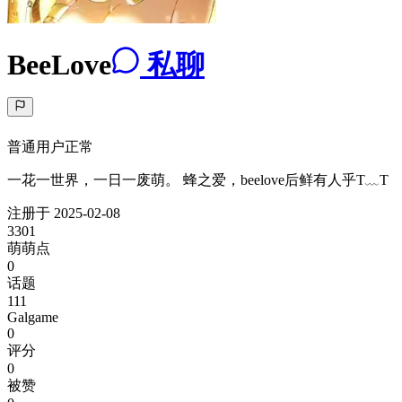
BeeLove
私聊
普通用户
正常
一花一世界，一日一废萌。 蜂之爱，beelove后鲜有人乎T﹏T
注册于
2025-02-08
3301
萌萌点
0
话题
111
Galgame
0
评分
0
被赞