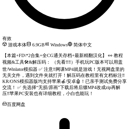
有效
游戏本体
6.9GB
Windows
简体中文
【本篇+FD\*2合集+全CG通关存档+最新精翻汉化】 👀 教程
视频&工具🛠️&解压码： （先看‼️‼️）手机玩PC版本可以用盖
世/Winlator模拟器 ✅ 注意‼️网课MP4就是游戏！无视网盘里的
无关文件，遇到文件夹就打开！解压码在教程里有文档标注‼️
KR/ONS模拟器版均支持苹果🍎/安卓🤖！已亲手测试免费分享
交流！ ✅ 先选择“无损/原画”下载后将后缀MP4改成zip再解
压‼️苹果PC安装也有详细教程，小白也能玩！
百度网盘