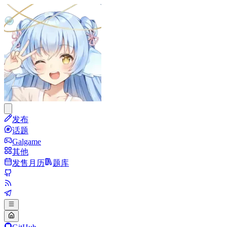
发布
话题
Galgame
其他
发售月历
题库