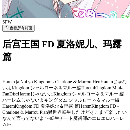
SFW
查看所有封面
后宫王国 FD 夏洛妮儿、玛露
篇
Harem ja Nai yo Kingdom - Charlone & Marrou Hen
Haremじゃな
いよKingdom シャルローネ＆マルー編
HaremKingdom Mini-
FanDisc
HaremじゃないよKingdom シャルローネ＆マルー 編
ハーレムじゃないよキングダム シャルローネ＆マルー編
HaremKingdom FD 夏洛妮尔＆玛露 篇
HaremKingdom FD -
Charlone & Marrou Pian
異世界転生したけどそこまで楽したい
なんて言ってないよ? ~転生チート魔術師のエロエロハーレ
ム!~