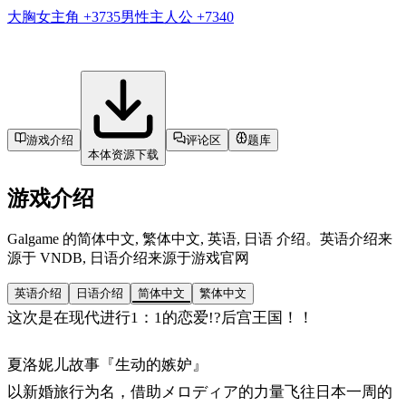
大胸女主角
+3735
男性主人公
+7340
游戏介绍
评论区
题库
本体资源下载
游戏介绍
Galgame 的简体中文, 繁体中文, 英语, 日语 介绍。英语介绍来
源于 VNDB, 日语介绍来源于游戏官网
英语介绍
日语介绍
简体中文
繁体中文
这次是在现代进行1：1的恋爱!?后宫王国！！
夏洛妮儿故事『生动的嫉妒』
以新婚旅行为名，借助メロディア的力量飞往日本一周的