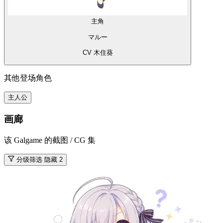
主角
マルー
CV 木住葵
其他登场角色
主人公
画廊
该 Galgame 的截图 / CG 集
分级筛选
隐藏 2