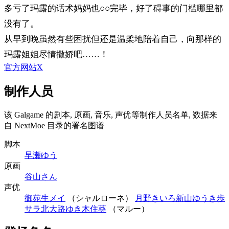
多亏了玛露的话术妈妈也○○完毕，好了碍事的门槛哪里都
没有了。
从早到晚虽然有些困扰但还是温柔地陪着自己，向那样的
玛露姐姐尽情撒娇吧……！
官方网站
X
制作人员
该 Galgame 的剧本, 原画, 音乐, 声优等制作人员名单, 数据来
自 NextMoe 目录的署名图谱
脚本
早瀬ゆう
原画
谷山さん
声优
御苑生メイ
（シャルローネ）
月野きいろ
新山ゆうき
歩
サラ
北大路ゆき
木住葵
（マルー）