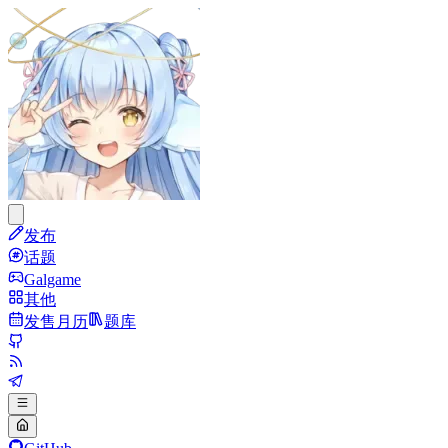
发布
话题
Galgame
其他
发售月历
题库