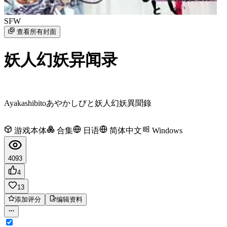
SFW
查看所有封面
妖人幻妖异闻录
Ayakashibito
あやかしびと
妖人幻妖異聞錄
游戏本体
合集
日语
简体中文
Windows
4093
4
13
添加评分
编辑资料