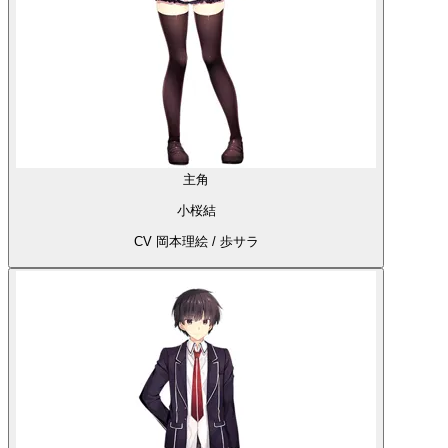
主角
小桜結
CV 岡本理絵 / 歩サラ