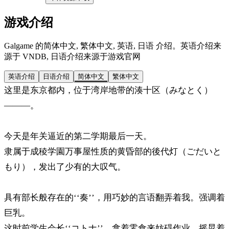
游戏介绍
Galgame 的简体中文, 繁体中文, 英语, 日语 介绍。英语介绍来
源于 VNDB, 日语介绍来源于游戏官网
英语介绍
日语介绍
简体中文
繁体中文
这里是东京都内，位于湾岸地带的湊十区（みなとく）
―――。
今天是年关逼近的第二学期最后一天。
隶属于成稜学園万事屋性质的黄昏部的後代灯（ごだいと
もり），发出了少有的大叹气。
具有部长般存在的‘‘奏’’，用巧妙的言语翻弄着我。强调着
巨乳。
这时前学生会长‘‘コトナ’’，拿着零食来妨碍作业。摇晃着