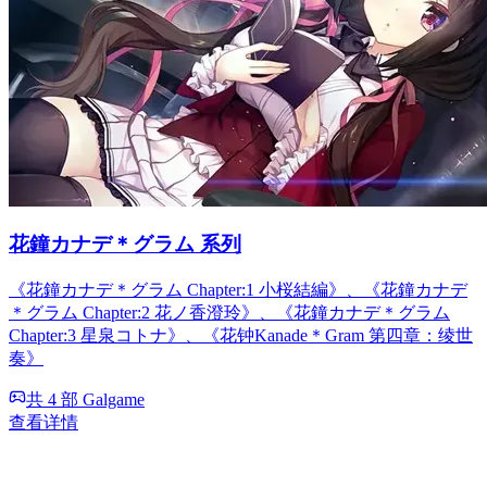
花鐘カナデ＊グラム 系列
《花鐘カナデ＊グラム Chapter:1 小桜結編》、《花鐘カナデ
＊グラム Chapter:2 花ノ香澄玲》、《花鐘カナデ＊グラム
Chapter:3 星泉コトナ》、《花钟Kanade＊Gram 第四章：绫世
奏》
共 4 部 Galgame
查看详情