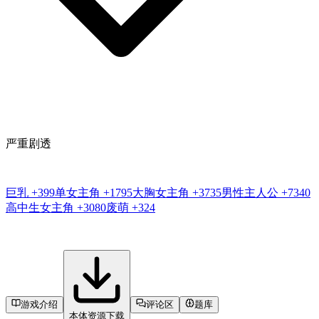
严重剧透
巨乳
+399
单女主角
+1795
大胸女主角
+3735
男性主人公
+7340
高中生女主角
+3080
废萌
+324
游戏介绍
评论区
题库
本体资源下载