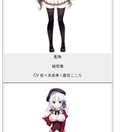
配角
綾世奏
CV 佐々木未来 / 森谷こころ