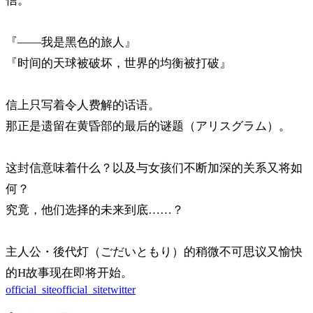
信。
『――我是黑色的旅人』
『时间的天球被破坏，世界的均衡被打破』
信上只写着令人费解的话语。
那正是遗留在黄昏部的最后的谜题（アリスグラム）。
这封信意味着什么？以及与女孩们不断加深的关系又将如
何？
究竟，他们选择的未来到底……？
主人公・後代灯（ごだいともり）的稍微不可思议又愉快
的H故事现在即将开始。
official_site
official_site
twitter