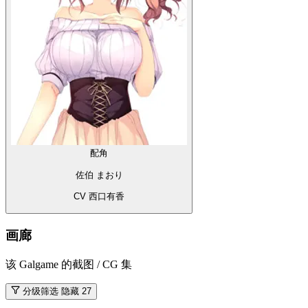
配角
佐伯 まおり
CV 西口有香
画廊
该 Galgame 的截图 / CG 集
分级筛选
隐藏 27