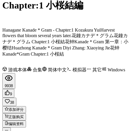
Chapter:1 小桜結編
Hanagane Kanade * Gram - Chapter:1 Kozakura Yui
Harvest
flowers that bloom several years later.
花鐘カナデ＊グラム
花鐘カ
ナデ＊グラム Chapter:1 小桜結
花钟Kanade＊Gram 第一章：小
樱结
Huazhong Kanade * Gram Diyi Zhang: Xiaoying Jie
花钟
Kanade*Gram Chapter:1 小桜結
游戏本体
合集
简体中文
模拟器
其它
Windows
9938
9
38
添加评分
正版购买
编辑资料