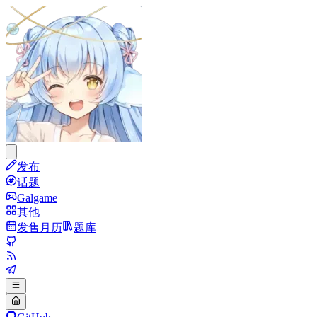
发布
话题
Galgame
其他
发售月历
题库