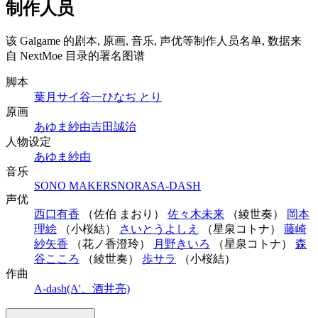
制作人员
该 Galgame 的剧本, 原画, 音乐, 声优等制作人员名单, 数据来
自 NextMoe 目录的署名图谱
脚本
葉月サイ
谷一
ひなぢ とり
原画
あゆま紗由
吉田誠治
人物设定
あゆま紗由
音乐
SONO MAKERS
NORAS
A-DASH
声优
西口有香
（佐伯 まおり）
佐々木未来
（綾世奏）
岡本
理絵
（小桜結）
さいとうよしえ
（星泉コトナ）
藤崎
紗矢香
（花ノ香澄玲）
月野きいろ
（星泉コトナ）
森
谷こころ
（綾世奏）
歩サラ
（小桜結）
作曲
A-dash(A'、酒井亮)