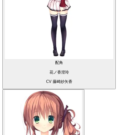
配角
花ノ香澄玲
CV 藤崎紗矢香