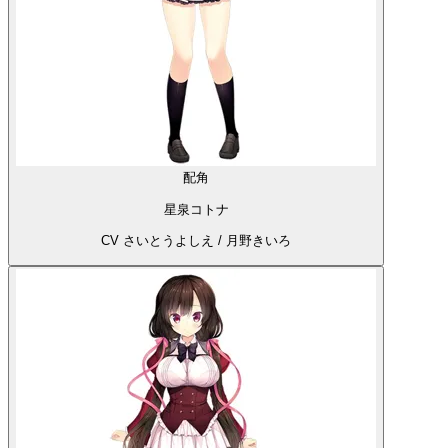
配角
星泉コトナ
CV さいとうよしえ / 月野きいろ