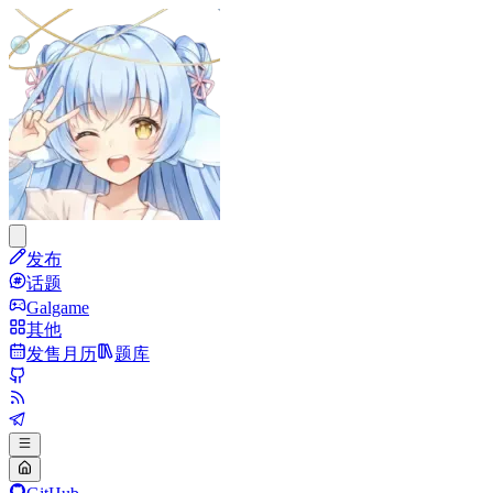
发布
话题
Galgame
其他
发售月历
题库