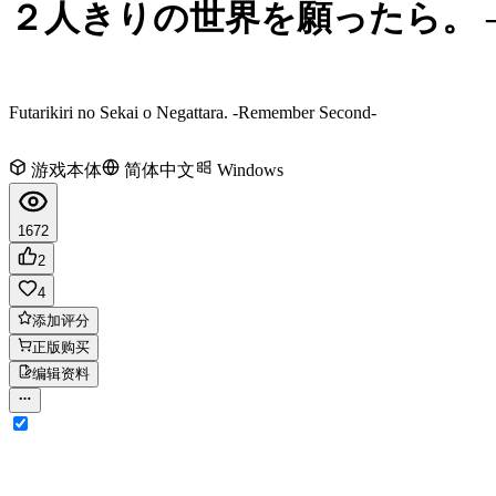
２人きりの世界を願ったら。 ― R
Futarikiri no Sekai o Negattara. -Remember Second-
游戏本体
简体中文
Windows
1672
2
4
添加评分
正版购买
编辑资料