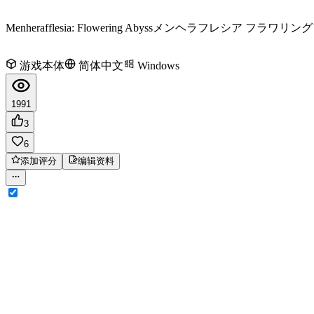
Menherafflesia: Flowering Abyss
メンヘラフレシア フラワリング
游戏本体
简体中文
Windows
1991
3
6
添加评分
编辑资料