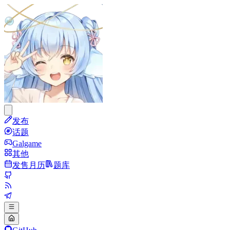
发布
话题
Galgame
其他
发售月历
题库