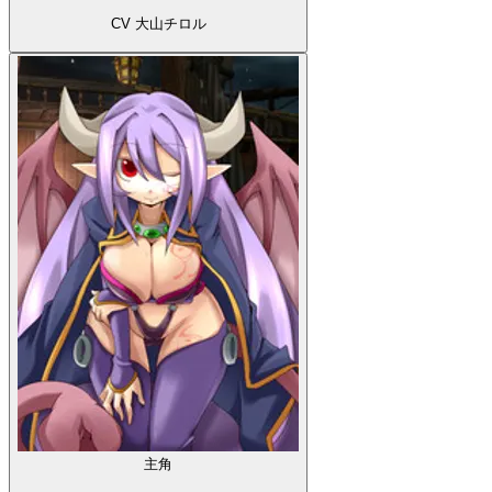
CV 大山チロル
主角