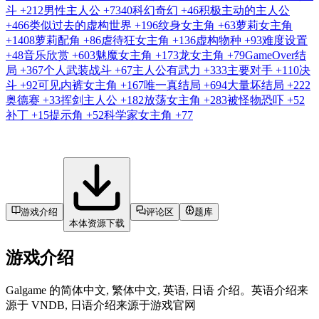
斗
+212
男性主人公
+7340
科幻奇幻
+46
积极主动的主人公
+466
类似过去的虚构世界
+196
纹身女主角
+63
萝莉女主角
+1408
萝莉配角
+86
虐待狂女主角
+136
虚构物种
+93
难度设置
+48
音乐欣赏
+603
魅魔女主角
+173
龙女主角
+79
GameOver结
局
+367
个人武装战斗
+67
主人公有武力
+333
主要对手
+110
决
斗
+92
可见内裤女主角
+167
唯一真结局
+694
大量坏结局
+222
奥德赛
+33
挥剑主人公
+182
放荡女主角
+283
被怪物恐吓
+52
补丁
+15
提示角
+52
科学家女主角
+77
游戏介绍
评论区
题库
本体资源下载
游戏介绍
Galgame 的简体中文, 繁体中文, 英语, 日语 介绍。英语介绍来
源于 VNDB, 日语介绍来源于游戏官网