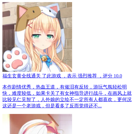
福生玄黄
全线通关
了此游戏
，表示
强烈推荐
，评分
10.0
本作剧情优秀，热血王道，有催泪有反转，游玩气氛轻松明
快，难度较低，如果卡关了有女神指导进行战斗，在画风上就
比较见仁见智了，人外娘的立绘不一定所有人都喜欢，更何况
这还是一个老游戏，但是看多了反而觉得还不...