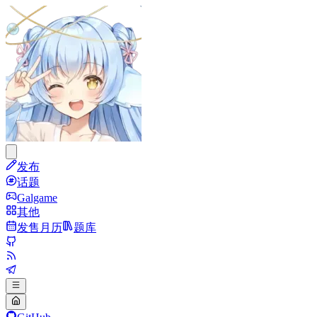
发布
话题
Galgame
其他
发售月历
题库