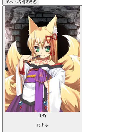
显示 7 名剧透角色
主角
たまも