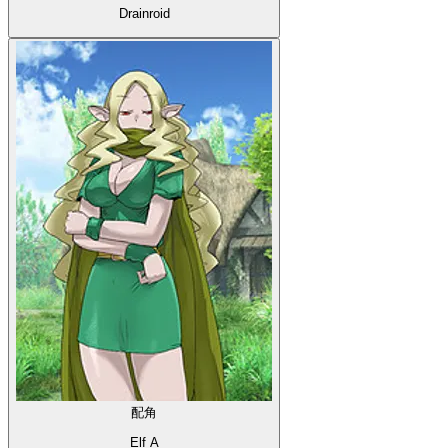
Drainroid
配角
Elf A