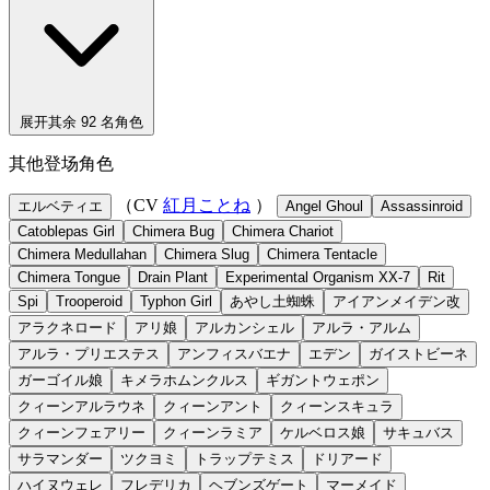
展开其余 92 名角色
其他登场角色
（CV
紅月ことね
）
エルベティエ
Angel Ghoul
Assassinroid
Catoblepas Girl
Chimera Bug
Chimera Chariot
Chimera Medullahan
Chimera Slug
Chimera Tentacle
Chimera Tongue
Drain Plant
Experimental Organism XX-7
Rit
Spi
Trooperoid
Typhon Girl
あやし土蜘蛛
アイアンメイデン改
アラクネロード
アリ娘
アルカンシェル
アルラ・アルム
アルラ・プリエステス
アンフィスバエナ
エデン
ガイストビーネ
ガーゴイル娘
キメラホムンクルス
ギガントウェポン
クィーンアルラウネ
クィーンアント
クィーンスキュラ
クィーンフェアリー
クィーンラミア
ケルベロス娘
サキュバス
サラマンダー
ツクヨミ
トラップテミス
ドリアード
ハイヌウェレ
フレデリカ
ヘブンズゲート
マーメイド