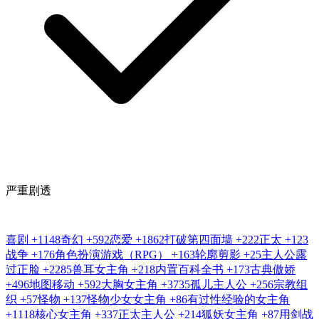
严重剧透
喜剧
+1148
奇幻
+592
恋爱
+1862
打破第四面墙
+222
正太
+123
战争
+176
角色扮演游戏（RPG）
+163
轮廓剪影
+25
主人公露
过正脸
+2285
兽耳女主角
+218
内置百科全书
+173
古典傲娇
+496
地图移动
+592
大胸女主角
+3735
孤儿主人公
+256
宗教组
织
+57
怪物
+137
怪物少女女主角
+86
有过性经验的女主角
+1118
核心女主角
+337
正太主人公
+214
狐妖女主角
+87
用剑战