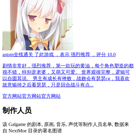
astom
全线通关
了此游戏
，表示
强烈推荐
，评分
10.0
剧情非常好，强烈推荐，第一款玩的黄油，每个角色塑造的都
很不错，特别是老婆，又萌又可爱。 世界观很完整，逻辑可
以自圆其说。 男主有成长有挫败，战败会有瑟瑟cg，我喜欢
故意输掉之后看瑟瑟，只是回合战斗有点...
官方网站
官方网站
官方网站
制作人员
该 Galgame 的剧本, 原画, 音乐, 声优等制作人员名单, 数据来
自 NextMoe 目录的署名图谱