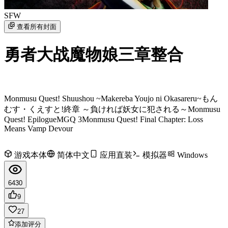
SFW
查看所有封面
勇者大战魔物娘三章整合
Monmusu Quest! Shuushou ~Makereba Youjo ni Okasareru~
もん
むす・くえすと!終章 ～負ければ妖女に犯される～
Monmusu
Quest! Epilogue
MGQ 3
Monmusu Quest! Final Chapter: Loss
Means Vamp Devour
游戏本体
简体中文
应用直装
模拟器
Windows
6430
9
27
添加评分