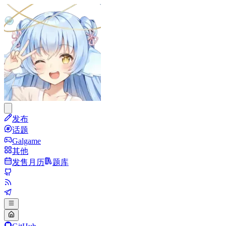
发布
话题
Galgame
其他
发售月历
题库