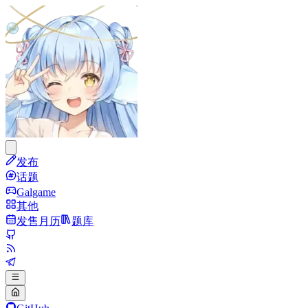
发布
话题
Galgame
其他
发售月历
题库