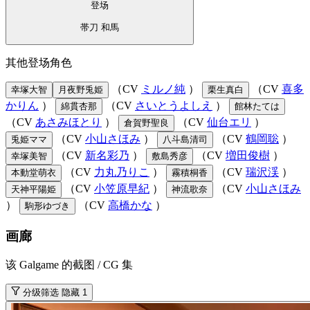
登场
帯刀 和馬
其他登场角色
（CV
ミルノ純
）
（CV
喜多
幸塚大智
月夜野兎姫
栗生真白
かりん
）
（CV
さいとうよしえ
）
綿貫杏那
館林たては
（CV
あさみほとり
）
（CV
仙台エリ
）
倉賀野聖良
（CV
小山さほみ
）
（CV
鶴岡聡
）
兎姫ママ
八斗島清司
（CV
新名彩乃
）
（CV
増田俊樹
）
幸塚美智
敷島秀彦
（CV
力丸乃りこ
）
（CV
瑞沢渓
）
本動堂萌衣
霧積桐香
（CV
小笠原早紀
）
（CV
小山さほみ
天神平陽姫
神流歌奈
）
（CV
高橋かな
）
駒形ゆづき
画廊
该 Galgame 的截图 / CG 集
分级筛选
隐藏 1