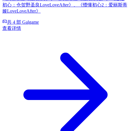
初心：仓贺野圣良LoveLoveAfter》、《懵懂初心2：爱丽斯蒂
娅LoveLoveAfter》
共 4 部 Galgame
查看详情