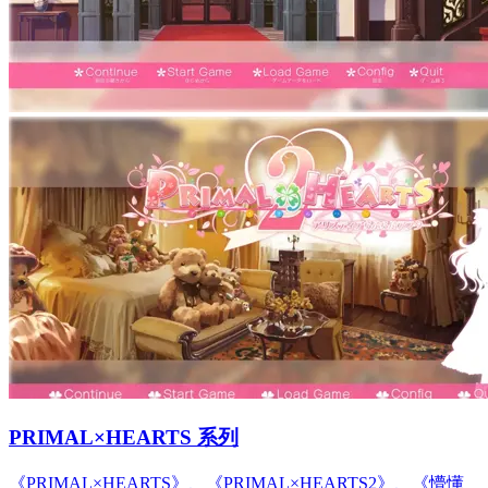
PRIMAL×HEARTS 系列
《PRIMAL×HEARTS》、《PRIMAL×HEARTS2》、《懵懂