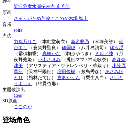
脚本
近江谷宥
水瀬拓未
吉川 芳佳
原画
さそりがため
芦俊
ここのか
木場 智士
音乐
solfa
声优
力丸乃りこ
（本動堂萌衣）
新名彩乃
（幸塚美智）
仙
台エリ
（倉賀野聖良）
鶴岡聡
（八斗島清司）
瑞沢渓
（霧積桐香）
高橋かな
（駒形ゆづき）
ミルノ純
（月
夜野兎姫）
小山さほみ
（兎姫ママ / 神流歌奈）
高森奈
津美
（アリスティア・ヴァレンベリ・華蔵寺）
小笠原
早紀
（天神平陽姫）
増田俊樹
（敷島秀彦）
あさみほ
とり
（館林たては）
喜多かりん
（栗生真白）
さいと
うよしえ
（綿貫杏那）
主题歌演出
Ceui
SD原画
ここのか
登场角色