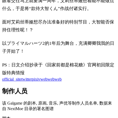
眼看交往马上就要满一周年，艾莉丝蒂娅想着能不能做点
什么，于是将“款待大智くん”作战付诸实行。
面对艾莉丝蒂娅想尽办法准备好的特别节目，大智能否保
持住理性呢！？
以プライマルハーツ2的1年后为舞台，充满卿卿我我的日
子开始了！
PS：日文介绍抄录于《回家前都是棉花糖》官网初回限定
版特典情报
official_site
twitter
pixiv
web
web
web
制作人员
该 Galgame 的剧本, 原画, 音乐, 声优等制作人员名单, 数据来
自 NextMoe 目录的署名图谱