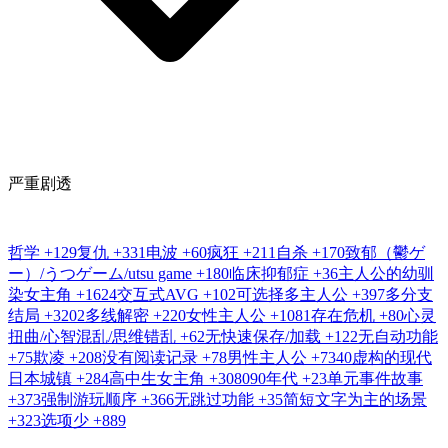
严重剧透
哲学
+129
复仇
+331
电波
+60
疯狂
+211
自杀
+170
致郁（鬱ゲ
ー）/うつゲーム/utsu game
+180
临床抑郁症
+36
主人公的幼驯
染女主角
+1624
交互式AVG
+102
可选择多主人公
+397
多分支
结局
+3202
多线解密
+220
女性主人公
+1081
存在危机
+80
心灵
扭曲/心智混乱/思维错乱
+62
无快速保存/加载
+122
无自动功能
+75
欺凌
+208
没有阅读记录
+78
男性主人公
+7340
虚构的现代
日本城镇
+284
高中生女主角
+3080
90年代
+23
单元事件故事
+373
强制游玩顺序
+366
无跳过功能
+35
简短文字为主的场景
+323
选项少
+889