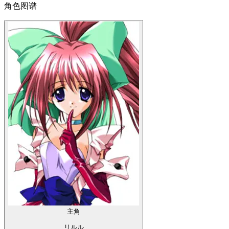
角色图谱
主角
リルル