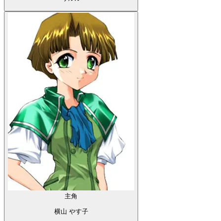
主角
横山 やす子