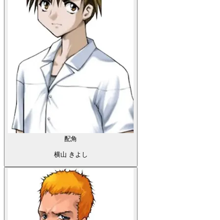
配角
横山 きよし