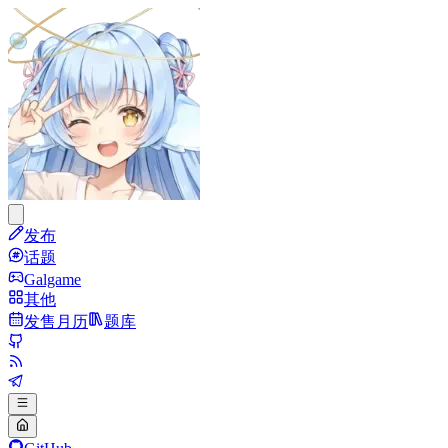
发布
话题
Galgame
其他
发售月历
题库