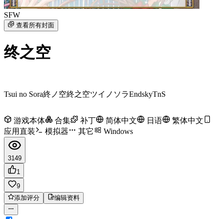
SFW
查看所有封面
终之空
Tsui no Sora
終ノ空
終之空
ツイノソラ
Endsky
TnS
游戏本体
合集
补丁
简体中文
日语
繁体中文
应用直装
模拟器
其它
Windows
3149
1
9
添加评分
编辑资料