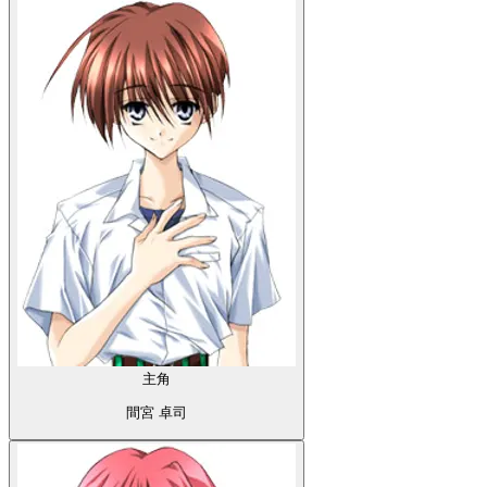
主角
間宮 卓司