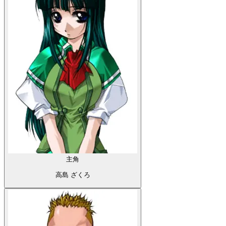
主角
高島 ざくろ