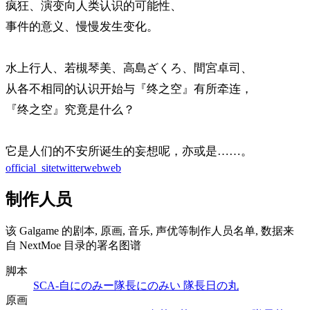
疯狂、演变向人类认识的可能性、
事件的意义、慢慢发生变化。
水上行人、若槻琴美、高島ざくろ、間宮卓司、
从各不相同的认识开始与『终之空』有所牵连，
『终之空』究竟是什么？
它是人们的不安所诞生的妄想呢，亦或是……。
official_site
twitter
web
web
制作人员
该 Galgame 的剧本, 原画, 音乐, 声优等制作人员名单, 数据来
自 NextMoe 目录的署名图谱
脚本
SCA-自
にのみー隊長
にのみい 隊長
日の丸
原画