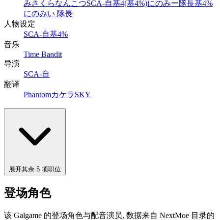
みさくらなんこつ
SCA-自
基4(基4%)
にのみー隊長
基4%
にのみい 隊長
人物设定
SCA-自
基4%
音乐
Time Bandit
导演
SCA-自
翻译
Phantom
カケラSKY
展开其余 5 项职位
登场角色
该 Galgame 的登场角色与配音演员, 数据来自 NextMoe 目录的