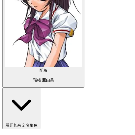
配角
瑞緒 亜由美
展开其余 2 名角色