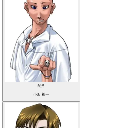
配角
小沢 裕一