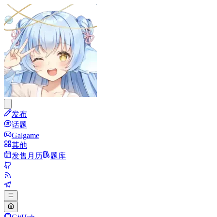
发布
话题
Galgame
其他
发售月历
题库