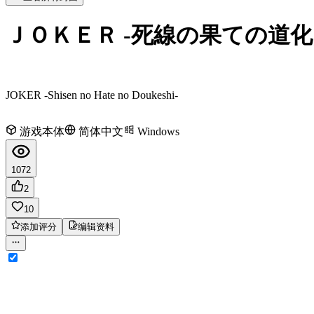
ＪＯＫＥＲ -死線の果ての道化
JOKER -Shisen no Hate no Doukeshi-
游戏本体
简体中文
Windows
1072
2
10
添加评分
编辑资料