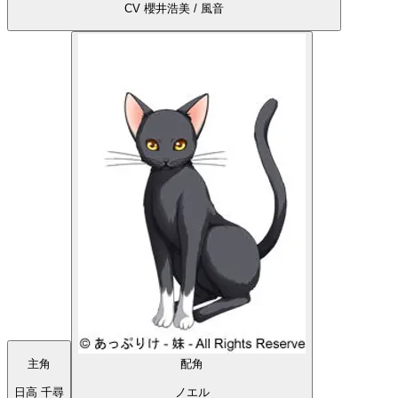
CV 櫻井浩美 / 風音
主角
配角
日高 千尋
ノエル