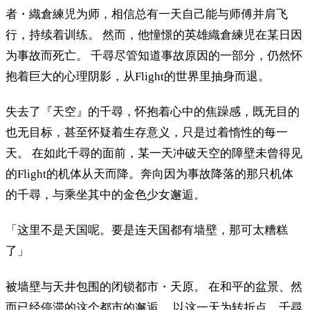
者・織倉練児为师，相信总有一天自己能与师傅并肩飞
行，持续着训练。 然而，他憧憬的英雄織倉練児在某日因
为事故而死亡。 千尋尽管知道事故原因的一部分，仍然怀
抱着巨大的心理阴影，从Flight的世界里抽身而退。
失去了『天空』的千尋，怀抱着心中的焦躁感，既无目的
也无目标，甚至怀疑着生存意义，只是过着惰性的每一
天。 在如此千尋的面前，某一天冲破天空的障壁未曾得见
的Flight的机体从天而降。奔向因为事故降落的那只机体
的千尋，与乘坐其中的金色少女邂逅。
「这里不是天国呢。要是连天国都有墙壁，那可太糟糕
了」
被墙壁与天井包围的闭锁都市・天原。 在和平的盆景、然
而已经停滞的这个都市的邂逅。 以这一天为转折点，千尋