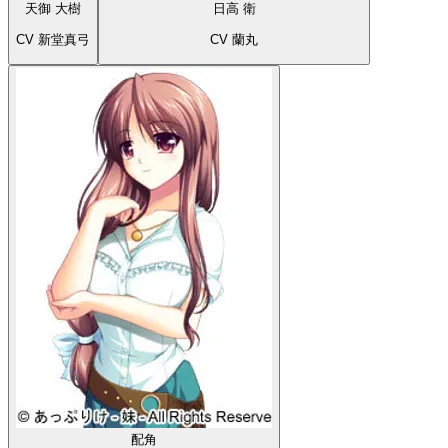
天御 大樹
日高 衛
CV 新堂真弓
CV 蘭丸
配角