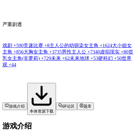
严重剧透
戏剧
+590
竞速比赛
+8
主人公的幼驯染女主角
+1624
大小姐女
主角
+856
大胸女主角
+3735
男性主人公
+7340
虚拟现实
+80
贫
乳女主角(非萝莉)
+729
未来
+62
未来地球
+53
硬科幻
+50
世界
观
+44
游戏介绍
评论区
题库
本体资源下载
游戏介绍