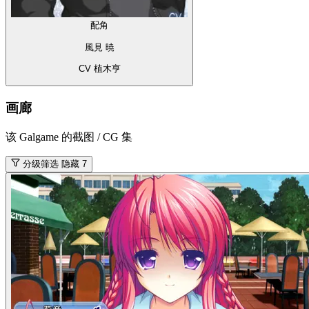
配角
風見 暁
CV 植木亨
画廊
该 Galgame 的截图 / CG 集
分级筛选
隐藏 7