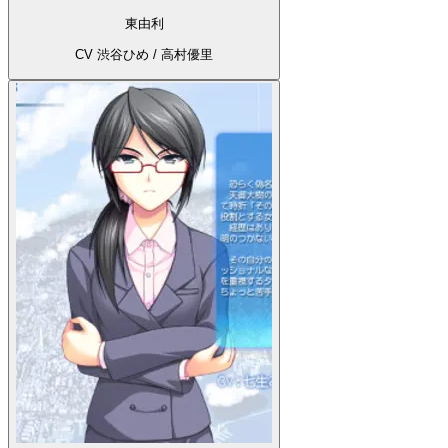
東由利
CV 渋谷ひめ / 高村優里