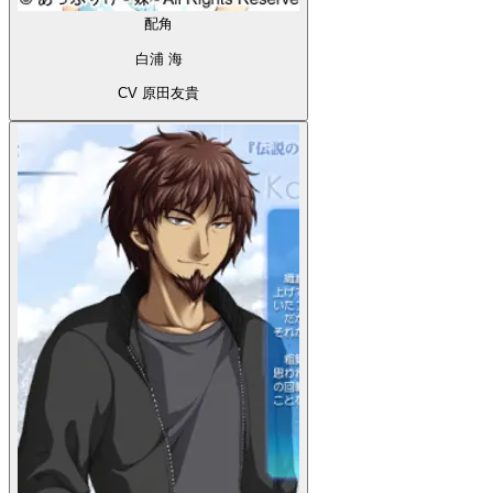
配角
白浦 海
CV 原田友貴