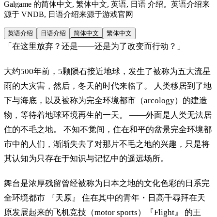
Galgame 的简体中文, 繁体中文, 英语, 日语 介绍。英语介绍来
源于 VNDB, 日语介绍来源于游戏官网
英语介绍
日语介绍
简体中文
繁体中文
「在这里放弃？还是——还是为了改变而行动？」
大约500年前，5颗陨石接近地球，发生了被称为五大流星
雨的大灾害，然后，冬天的时代来临了。 人类移居到了地
下与海底，以及被称为完全环境都市（arcology）的建造
物，等待着地球环境再生的一天。 ——外面是人类无法居
住的不毛之地。 不知不觉间，住在和平的盆景完全环境都
市中的人们，渐渐失去了对那片不毛之地的兴趣，只是将
其认知为只存在于知识与记忆中的遥远场所。
舞台是浓厚残留曾经被称为日本之地的文化色彩的日系完
全环境都市 『天原』 住在其中的青年・日高千尋拜在天
原发展起来的飞机竞技（motor sports）『Flight』 的王