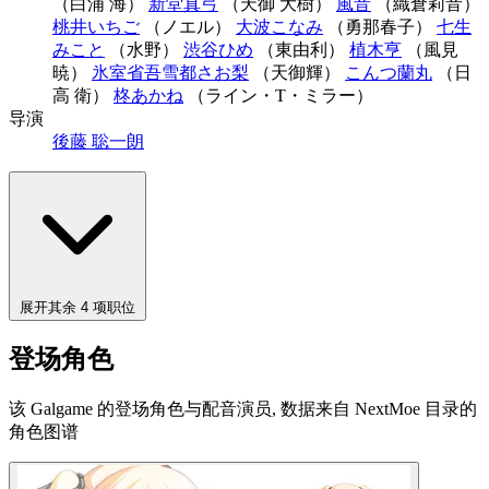
（白浦 海）
新堂真弓
（天御 大樹）
風音
（織倉莉音）
桃井いちご
（ノエル）
大波こなみ
（勇那春子）
七生
みこと
（水野）
渋谷ひめ
（東由利）
植木亨
（風見
暁）
氷室省吾
雪都さお梨
（天御輝）
こんつ
蘭丸
（日
高 衛）
柊あかね
（ライン・T・ミラー）
导演
後藤 聡一朗
展开其余 4 项职位
登场角色
该 Galgame 的登场角色与配音演员, 数据来自 NextMoe 目录的
角色图谱