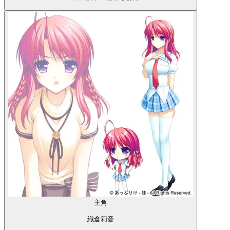
主角
織倉莉音