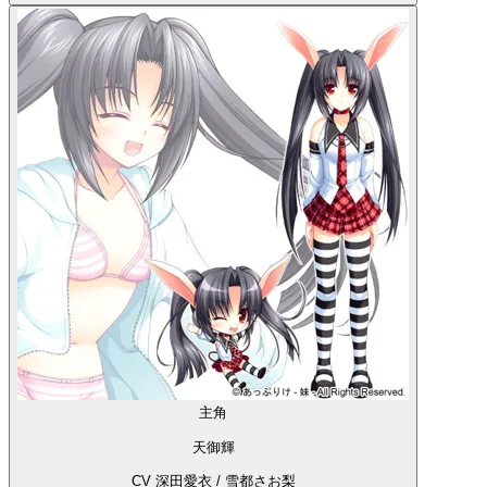
主角
天御輝
CV 深田愛衣 / 雪都さお梨