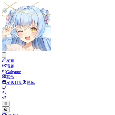
发布
话题
Galgame
其他
发售月历
题库