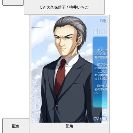
CV 大久保藍子 / 桃井いちご
配角
配角