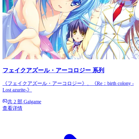
フェイクアズール・アーコロジー 系列
《フェイクアズール・アーコロジー》、《Re：birth colony -
Lost azurite-》
共 2 部 Galgame
查看详情