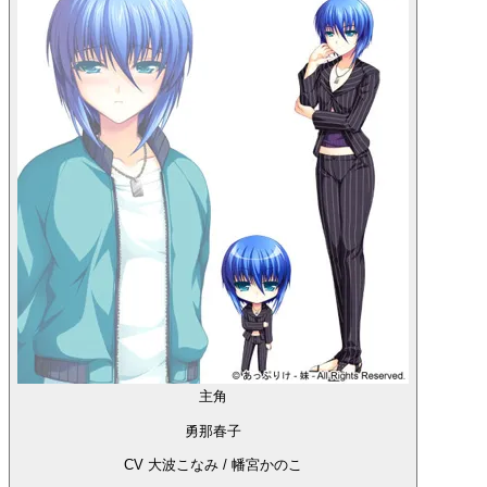
主角
勇那春子
CV 大波こなみ / 幡宮かのこ