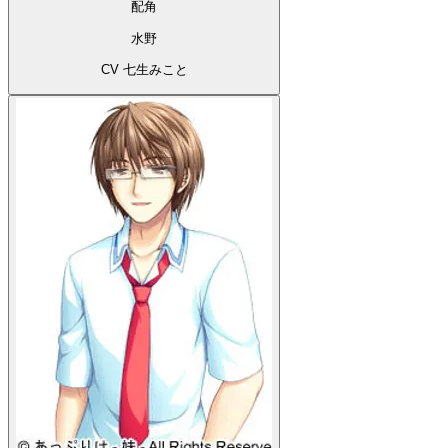
配角
水野
CV 七生みこと