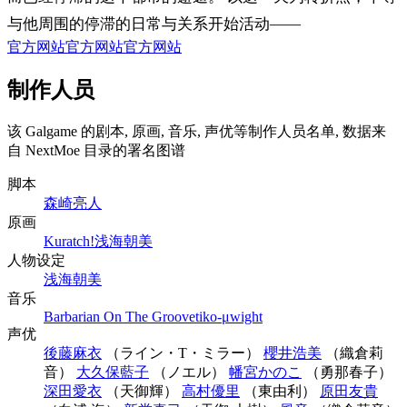
与他周围的停滞的日常与关系开始活动——
官方网站
官方网站
官方网站
制作人员
该 Galgame 的剧本, 原画, 音乐, 声优等制作人员名单, 数据来
自 NextMoe 目录的署名图谱
脚本
森崎亮人
原画
Kuratch!
浅海朝美
人物设定
浅海朝美
音乐
Barbarian On The Groove
tiko-μ
wight
声优
後藤麻衣
（ライン・T・ミラー）
櫻井浩美
（織倉莉
音）
大久保藍子
（ノエル）
幡宮かのこ
（勇那春子）
深田愛衣
（天御輝）
高村優里
（東由利）
原田友貴