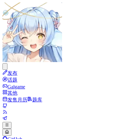
发布
话题
Galgame
其他
发售月历
题库