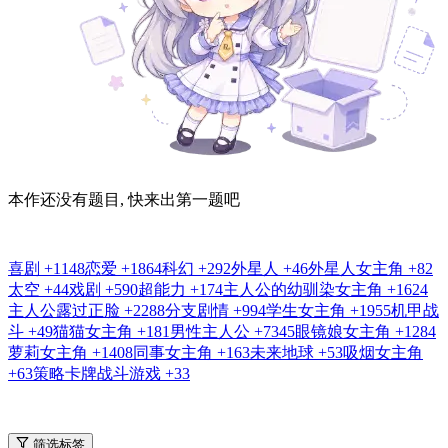
本作还没有题目, 快来出第一题吧
喜剧
+1148
恋爱
+1864
科幻
+292
外星人
+46
外星人女主角
+82
太空
+44
戏剧
+590
超能力
+174
主人公的幼驯染女主角
+1624
主人公露过正脸
+2288
分支剧情
+994
学生女主角
+1955
机甲战
斗
+49
猫猫女主角
+181
男性主人公
+7345
眼镜娘女主角
+1284
萝莉女主角
+1408
同事女主角
+163
未来地球
+53
吸烟女主角
+63
策略卡牌战斗游戏
+33
筛选标签