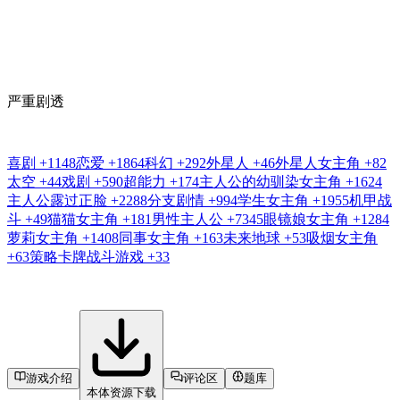
严重剧透
喜剧
+1148
恋爱
+1864
科幻
+292
外星人
+46
外星人女主角
+82
太空
+44
戏剧
+590
超能力
+174
主人公的幼驯染女主角
+1624
主人公露过正脸
+2288
分支剧情
+994
学生女主角
+1955
机甲战
斗
+49
猫猫女主角
+181
男性主人公
+7345
眼镜娘女主角
+1284
萝莉女主角
+1408
同事女主角
+163
未来地球
+53
吸烟女主角
+63
策略卡牌战斗游戏
+33
游戏介绍
评论区
题库
本体资源下载