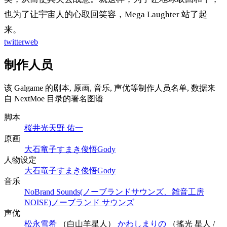
也为了让宇宙人的心取回笑容，Mega Laughter 站了起
来。
twitter
web
制作人员
该 Galgame 的剧本, 原画, 音乐, 声优等制作人员名单, 数据来
自 NextMoe 目录的署名图谱
脚本
桜井光
天野 佑一
原画
大石竜子
すまき俊悟
Gody
人物设定
大石竜子
すまき俊悟
Gody
音乐
NoBrand Sounds(ノーブランドサウンズ、雑音工房
NOISE)
ノーブランド サウンズ
声优
松永雪希
（白山羊星人）
かわしまりの
（搖光 星人 /