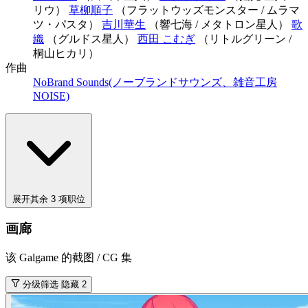
リウ）
草柳順子
（フラットウッズモンスター / ムラマ
ツ・パスタ）
吉川華生
（響七海 / メタトロン星人）
歌
織
（グルドス星人）
西田 こむぎ
（リトルグリーン /
桐山ヒカリ）
作曲
NoBrand Sounds(ノーブランドサウンズ、雑音工房
NOISE)
展开其余 3 项职位
画廊
该 Galgame 的截图 / CG 集
分级筛选
隐藏 2