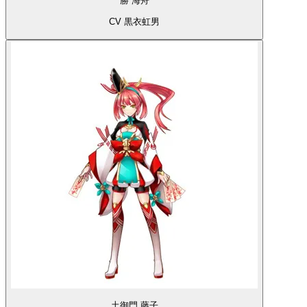
勝 海舟
CV 黒衣虹男
土御門 藤子