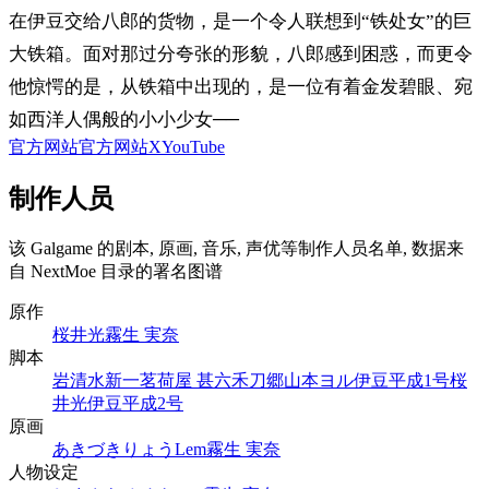
在伊豆交给八郎的货物，是一个令人联想到“铁处女”的巨
大铁箱。面对那过分夸张的形貌，八郎感到困惑，而更令
他惊愕的是，从铁箱中出现的，是一位有着金发碧眼、宛
如西洋人偶般的小小少女──
官方网站
官方网站
X
YouTube
制作人员
该 Galgame 的剧本, 原画, 音乐, 声优等制作人员名单, 数据来
自 NextMoe 目录的署名图谱
原作
桜井光
霧生 実奈
脚本
岩清水新一
茗荷屋 甚六
禾刀郷
山本ヨル
伊豆平成1号
桜
井光
伊豆平成2号
原画
あきづきりょう
Lem
霧生 実奈
人物设定