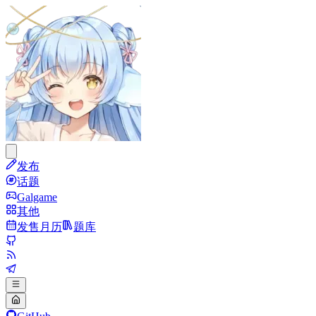
发布
话题
Galgame
其他
发售月历
题库