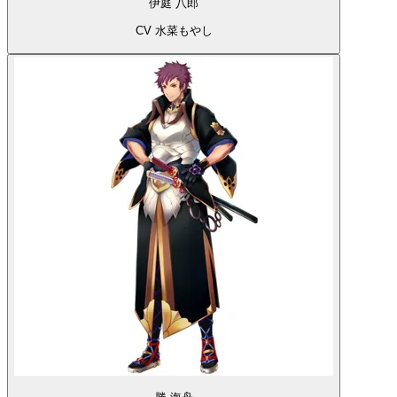
伊庭 八郎
CV 水菜もやし