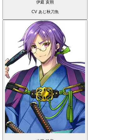
伊庭 亥朔
CV あじ秋刀魚