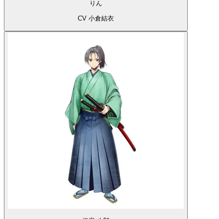
りん
CV 小倉結衣