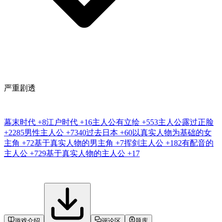
严重剧透
幕末时代
+8
江户时代
+16
主人公有立绘
+553
主人公露过正脸
+2285
男性主人公
+7340
过去日本
+60
以真实人物为基础的女
主角
+72
基于真实人物的男主角
+7
挥剑主人公
+182
有配音的
主人公
+729
基于真实人物的主人公
+17
游戏介绍
评论区
题库