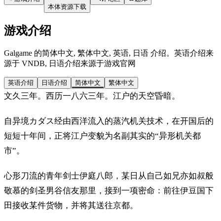
本体资源下载
游戏介绍
Galgame 的简体中文, 繁体中文, 英语, 日语 介绍。英语介绍来
源于 VNDB, 日语介绍来源于游戏官网
英语介绍
日语介绍
简体中文
繁体中文
文久三年。西历一八六三年。江户的天空昏暗。
自异境カダス经由西洋流入的蒸汽机关技术，在开国后的
短短十年间，正将江户变貌为名副其实的“异形机关都
市”。
心形刀流的青年剑士伊庭八郎，某日从自己如兄亦如叔般
敬慕的剑圣男谷信友那里，接到一项密命：前往伊豆国下
田接收某件货物，并将其送往京都。