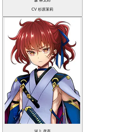
森 林太郎
CV 杉原茉莉
河上 彦斎