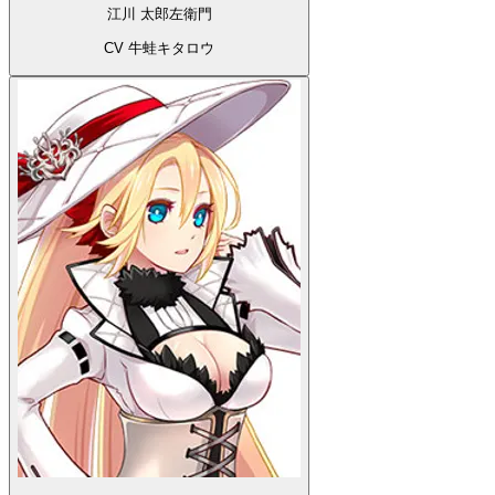
江川 太郎左衛門
CV 牛蛙キタロウ