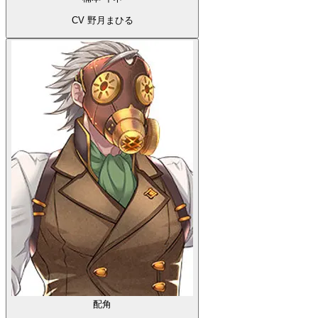
CV 野月まひる
配角