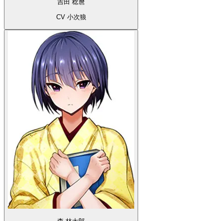
吉田 稔麿
CV 小次狼