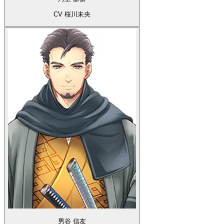
CV 桜川未央
男谷 信友