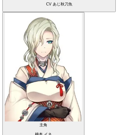
CV あじ秋刀魚
主角
楠本 イネ