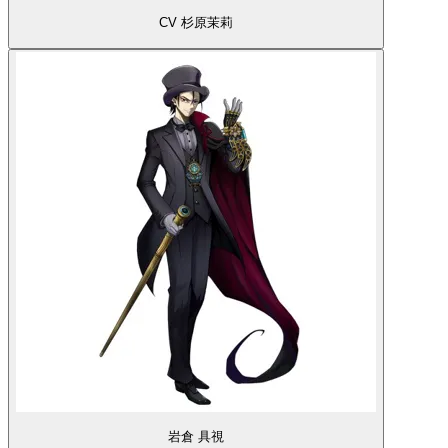
CV 杉原茉莉
岩倉 具視