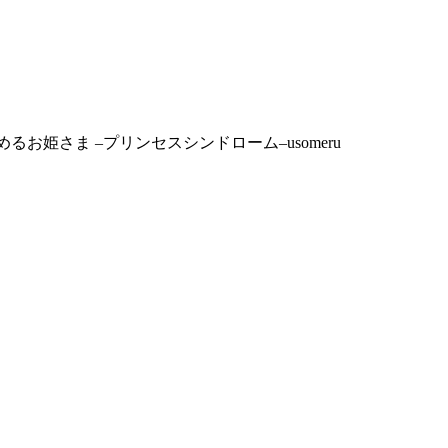
めるお姫さま –プリンセスシンドローム–
usomeru