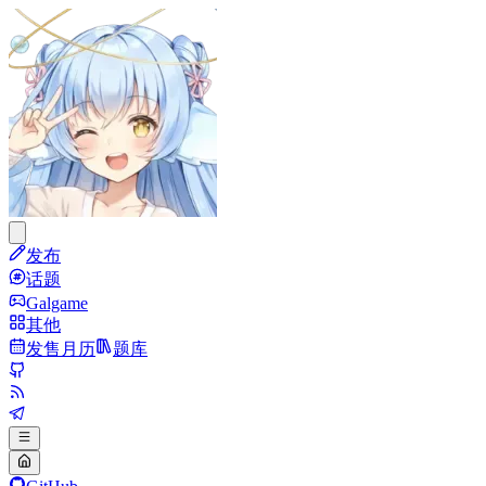
发布
话题
Galgame
其他
发售月历
题库