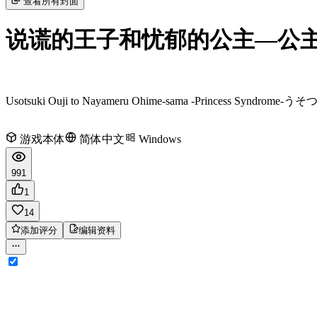
查看所有封面
说谎的王子和忧郁的公主—公
Usotsuki Ouji to Nayameru Ohime-sama -Princess Syndrome-
うそつき
游戏本体
简体中文
Windows
991
1
14
添加评分
编辑资料