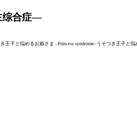
主综合症—
王子と悩めるお姫さま –Princess syndrome–
うそつき王子と悩