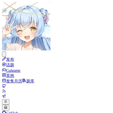
发布
话题
Galgame
其他
发售月历
题库