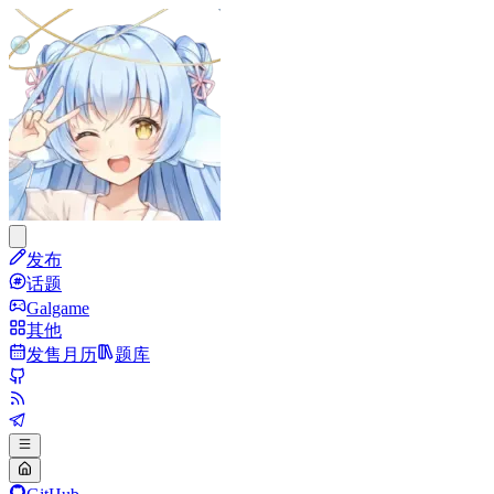
发布
话题
Galgame
其他
发售月历
题库