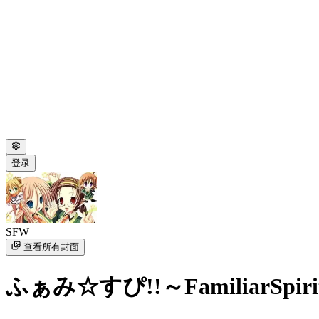
登录
SFW
查看所有封面
ふぁみ☆すぴ!!～FamiliarSpirit