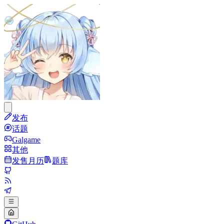
发布
话题
Galgame
其他
发售月历
题库