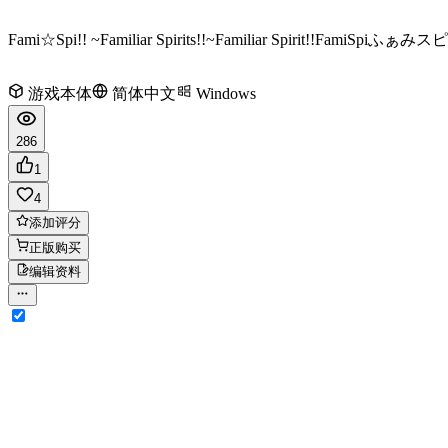
Fami☆Spi!! ~Familiar Spirits!!~
Familiar Spirit!!
FamiSpi
ふぁみスピっ
游戏本体
简体中文
Windows
286
1
4
添加评分
正版购买
编辑资料