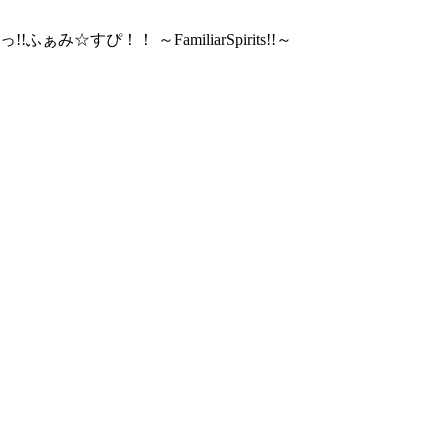
!!
ふぁみ☆すぴ！！ ～FamiliarSpirits!!～