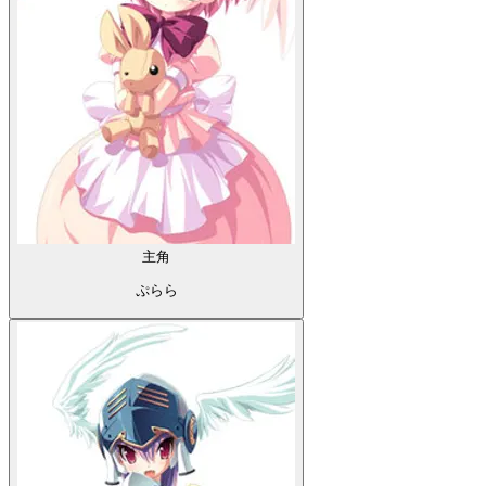
主角
ぷらら