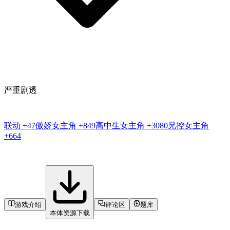
严重剧透
联动
+47
傲娇女主角
+849
高中生女主角
+3080
兄控女主角
+664
游戏介绍
评论区
题库
本体资源下载