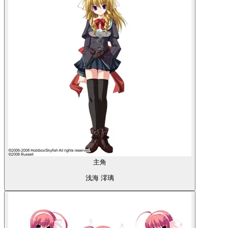
主角
浅海 澪璃