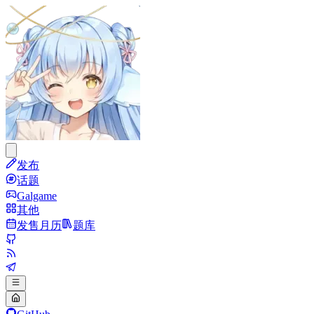
发布
话题
Galgame
其他
发售月历
题库