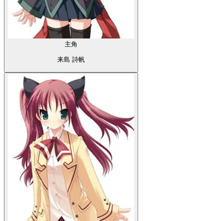
主角
来島 詩帆