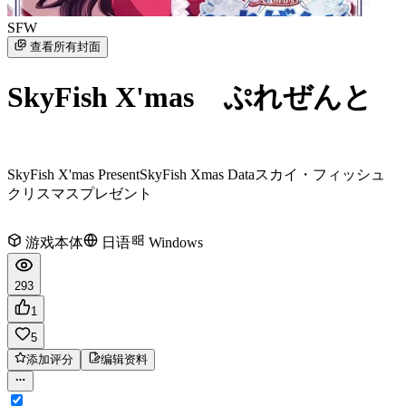
SFW
查看所有封面
SkyFish X'mas ぷれぜんと
SkyFish X'mas Present
SkyFish Xmas Data
スカイ・フィッシュ
クリスマスプレゼント
游戏本体
日语
Windows
293
1
5
添加评分
编辑资料