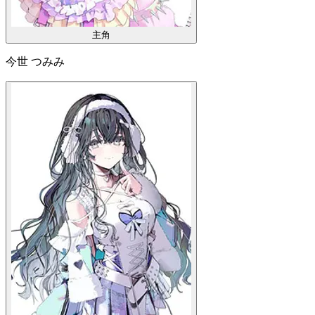
主角
今世 つみみ