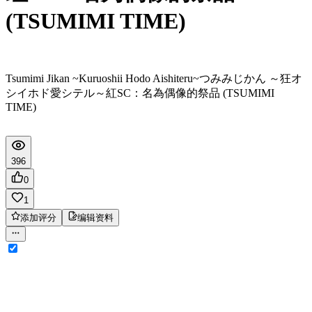
(TSUMIMI TIME)
Tsumimi Jikan ~Kuruoshii Hodo Aishiteru~
つみみじかん ～狂オ
シイホド愛シテル～
紅SC：名為偶像的祭品 (TSUMIMI
TIME)
396
0
1
添加评分
编辑资料