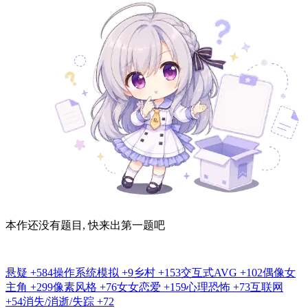
本作还没有题目, 快来出第一题吧
悬疑
+584
操作系统模拟
+9
乡村
+153
交互式AVG
+102
偶像女
主角
+299
像素风格
+76
女女恋爱
+159
心理恐怖
+73
互联网
+54
消失/消逝/失踪
+72