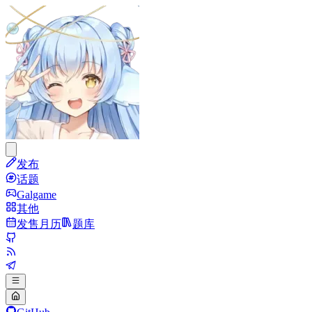
发布
话题
Galgame
其他
发售月历
题库