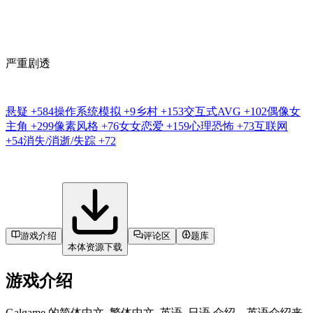
严重剧透
悬疑
+584
操作系统模拟
+9
乡村
+153
交互式AVG
+102
偶像女
主角
+299
像素风格
+76
女女恋爱
+159
心理恐怖
+73
互联网
+54
消失/消逝/失踪
+72
游戏介绍
评论区
题库
本体资源下载
游戏介绍
Galgame 的简体中文, 繁体中文, 英语, 日语 介绍。英语介绍来