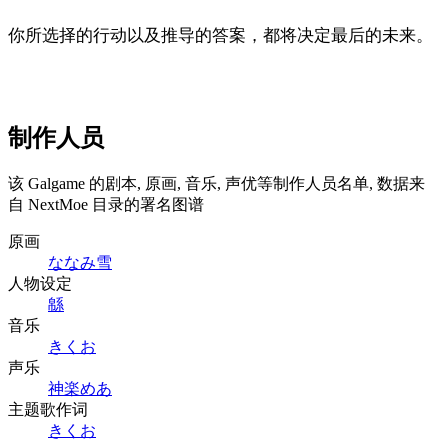
你所选择的行动以及推导的答案，都将决定最后的未来。
制作人员
该 Galgame 的剧本, 原画, 音乐, 声优等制作人员名单, 数据来
自 NextMoe 目录的署名图谱
原画
ななみ雪
人物设定
緜
音乐
きくお
声乐
神楽めあ
主题歌作词
きくお