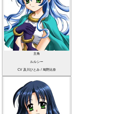
主角
ルルシー
CV 及川ひとみ / 鳩野比奈