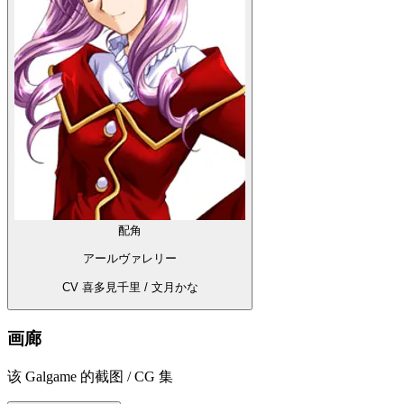
配角
アールヴァレリー
CV 喜多見千里 / 文月かな
画廊
该 Galgame 的截图 / CG 集