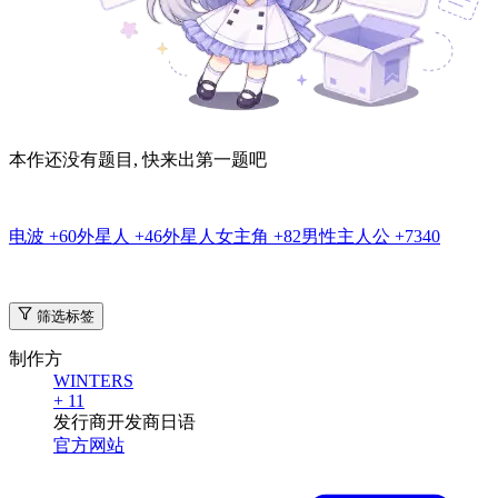
本作还没有题目, 快来出第一题吧
电波
+60
外星人
+46
外星人女主角
+82
男性主人公
+7340
筛选标签
制作方
WINTERS
+ 11
发行商
开发商
日语
官方网站