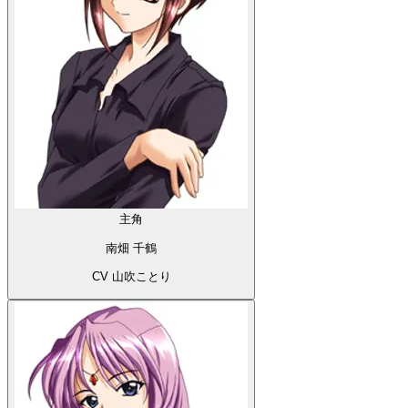
主角
南畑 千鶴
CV 山吹ことり