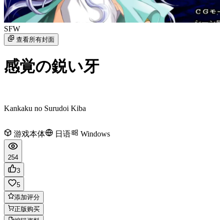
SFW
查看所有封面
感覚の鋭い牙
Kankaku no Surudoi Kiba
游戏本体
日语
Windows
254
3
5
添加评分
正版购买