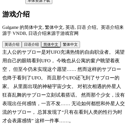
本体资源下载
游戏介绍
Galgame 的简体中文, 繁体中文, 英语, 日语 介绍。英语介绍来
源于 VNDB, 日语介绍来源于游戏官网
英语介绍
日语介绍
简体中文
繁体中文
主人公的サブロー是对UFO充满热情的自由职业者。 渴望
用自己的眼睛看到UFO， 今晚也从公寓的窗户眺望着夜
空， 但至今仍未实现这个愿望…… 然而这样的サブロー
也终于看到了UFO。 而且那个UFO还飞到了サブロー的
家。 从里面出现的神秘宇宙少女。 对初次相遇的外星人
狂喜乱舞的サブロー立刻试着搭话。 然而那个少女，没有
表现出任何感情，一言不发…… 无论如何都想和外星人交
流的サブロー， 总算发现了“只有在看到人类的性行为时
才会表露感情” 这样一件事……。