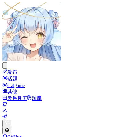
发布
话题
Galgame
其他
发售月历
题库