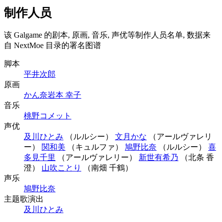
制作人员
该 Galgame 的剧本, 原画, 音乐, 声优等制作人员名单, 数据来
自 NextMoe 目录的署名图谱
脚本
平井次郎
原画
かん奈
岩本 幸子
音乐
桃野コメット
声优
及川ひとみ
（ルルシー）
文月かな
（アールヴァレリ
ー）
関和美
（キュルファ）
鳩野比奈
（ルルシー）
喜
多見千里
（アールヴァレリー）
新世有希乃
（北条 香
澄）
山吹ことり
（南畑 千鶴）
声乐
鳩野比奈
主题歌演出
及川ひとみ