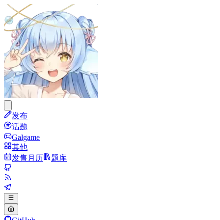
发布
话题
Galgame
其他
发售月历
题库