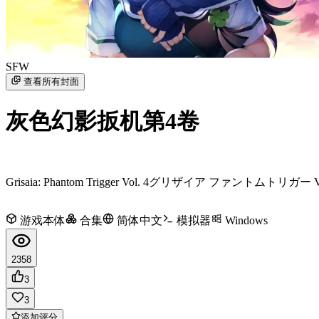
SFW
查看所有封面
灰色幻影扳机第4卷
Grisaia: Phantom Trigger Vol. 4
グリザイア ファントムトリガー Vol
游戏本体
合集
简体中文
模拟器
Windows
2358
3
3
添加评分