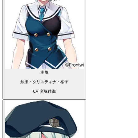
主角
鯨瀬・クリスティナ・桜子
CV 名塚佳織