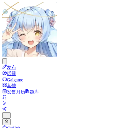
发布
话题
Galgame
其他
发售月历
题库