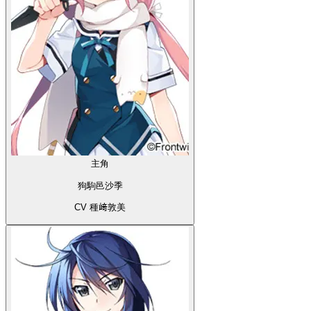
主角
狗駒邑沙季
CV 種﨑敦美