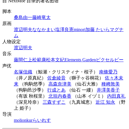
自 NextMoe 目录的署名图谱
脚本
桑島由一
藤崎竜太
原画
渡辺明夫
ななかまい
塩澤良憲
minori
加藤 たいら
マグナ
ム
人物设定
渡辺明夫
音乐
藤間仁
上松範康
松本文紀
Elements Garden
ピクセルビー
声优
名塚佳織
（鯨瀬・クリスティナ・桜子）
南條愛乃
（井ノ原真紀）
佐倉綾音
（獅子ヶ谷桐花）
佐々木未
来
（狗駒悠季）
高森奈津美
（仙石大雅）
種﨑敦美
（狗駒邑沙季）
行成とあ
（仙石 一縷）
井澤美香子
（有坂 秋桜里）
北垣内春香
（山本 イヅミ）
内田真礼
（深見玲奈）
三森すずこ
（九真城恵）
近江 知永
（野
上 姫子）
导演
molion
kur
らいれす