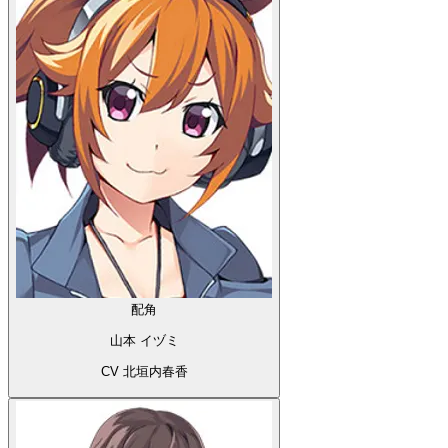
配角
山本 イヅミ
CV 北垣内春香