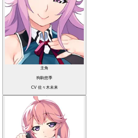
主角
狗駒悠季
CV 佐々木未来