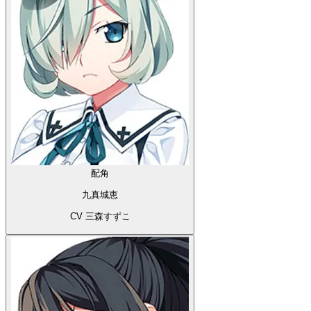
配角
九真城恵
CV 三森すずこ