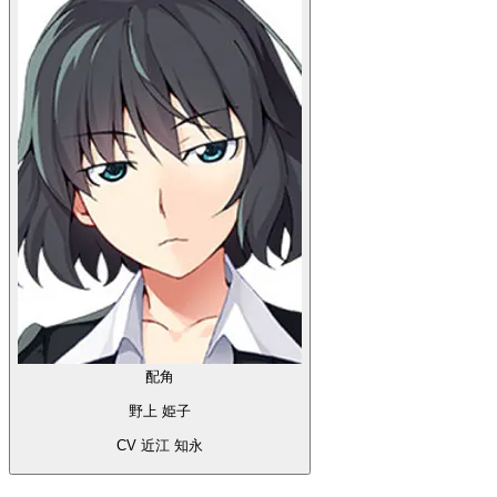
配角
野上 姫子
CV 近江 知永