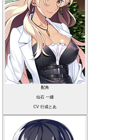
配角
仙石 一縷
CV 行成とあ