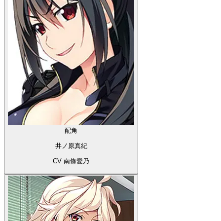
配角
井ノ原真紀
CV 南條愛乃