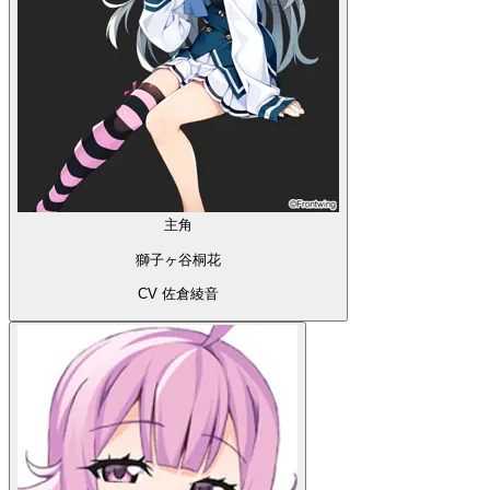
主角
獅子ヶ谷桐花
CV 佐倉綾音