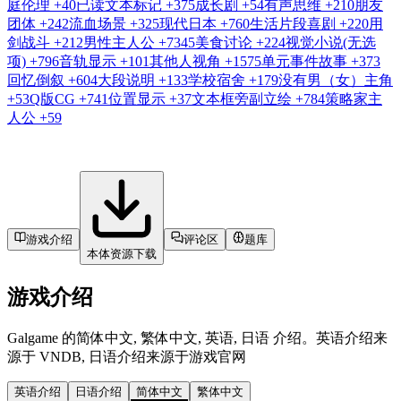
庭伦理
+40
已读文本标记
+375
成长剧
+54
有声思维
+210
朋友
团体
+242
流血场景
+325
现代日本
+760
生活片段喜剧
+220
用
剑战斗
+212
男性主人公
+7345
美食讨论
+224
视觉小说(无选
项)
+796
音轨显示
+101
其他人视角
+1575
单元事件故事
+373
回忆倒叙
+604
大段说明
+133
学校宿舍
+179
没有男（女）主角
+53
Q版CG
+741
位置显示
+37
文本框旁副立绘
+784
策略家主
人公
+59
游戏介绍
评论区
题库
本体资源下载
游戏介绍
Galgame 的简体中文, 繁体中文, 英语, 日语 介绍。英语介绍来
源于 VNDB, 日语介绍来源于游戏官网
英语介绍
日语介绍
简体中文
繁体中文