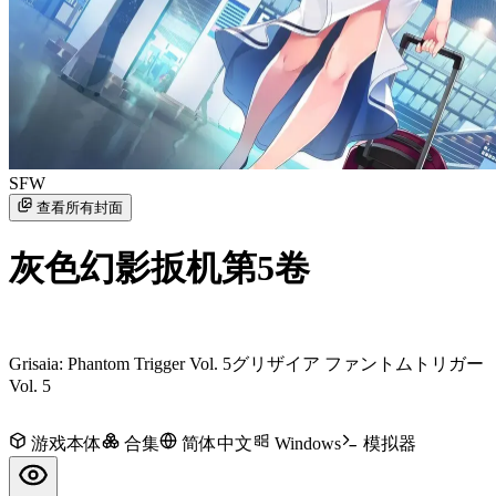
SFW
查看所有封面
灰色幻影扳机第5卷
Grisaia: Phantom Trigger Vol. 5
グリザイア ファントムトリガー
Vol. 5
游戏本体
合集
简体中文
Windows
模拟器