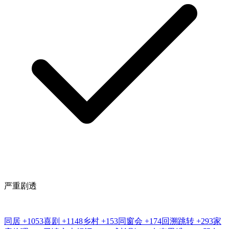
严重剧透
同居
+1053
喜剧
+1148
乡村
+153
同窗会
+174
回溯跳转
+293
家