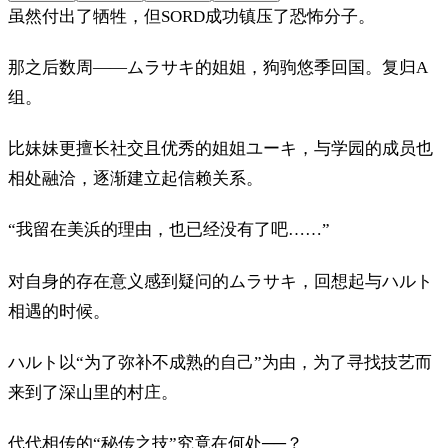
虽然付出了牺牲，但SORD成功镇压了恐怖分子。
那之后数周——ムラサキ的姐姐，狗驹悠季回国。复归A
组。
比妹妹更擅长社交且优秀的姐姐ユーキ，与学园的成员也
相处融洽，逐渐建立起信赖关系。
“我留在美浜的理由，也已经没有了吧……”
对自身的存在意义感到疑问的ムラサキ，回想起与ハルト
相遇的时候。
ハルト以“为了弥补不成熟的自己”为由，为了寻找技艺而
来到了深山里的村庄。
代代相传的“秘传之技”究竟在何处──？