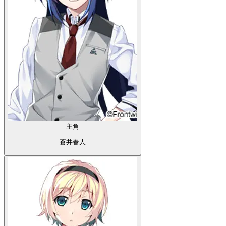
主角
蒼井春人