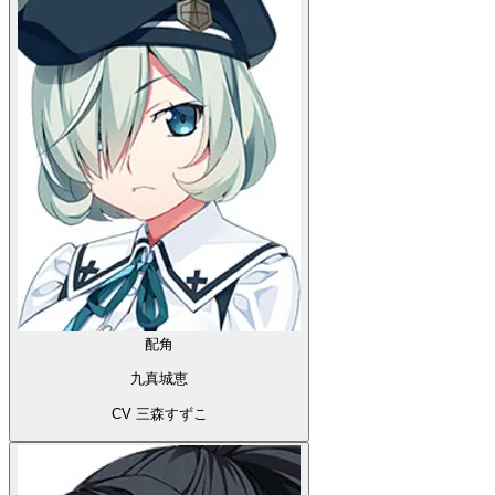
配角
九真城恵
CV 三森すずこ