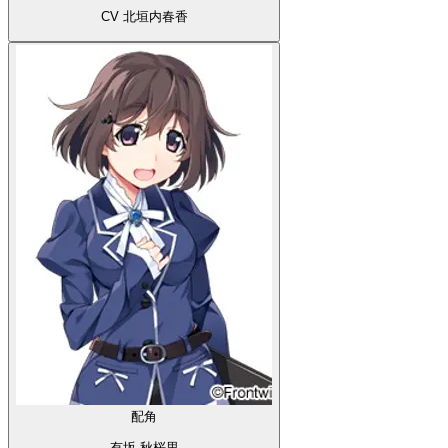
CV 北垣内春香
配角
有坂 秋桜里