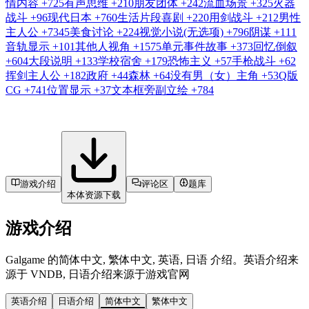
情内容
+725
有声思维
+210
朋友团体
+242
流血场景
+325
火器
战斗
+96
现代日本
+760
生活片段喜剧
+220
用剑战斗
+212
男性
主人公
+7345
美食讨论
+224
视觉小说(无选项)
+796
阴谋
+111
音轨显示
+101
其他人视角
+1575
单元事件故事
+373
回忆倒叙
+604
大段说明
+133
学校宿舍
+179
恐怖主义
+57
手枪战斗
+62
挥剑主人公
+182
政府
+44
森林
+64
没有男（女）主角
+53
Q版
CG
+741
位置显示
+37
文本框旁副立绘
+784
游戏介绍
评论区
题库
本体资源下载
游戏介绍
Galgame 的简体中文, 繁体中文, 英语, 日语 介绍。英语介绍来
源于 VNDB, 日语介绍来源于游戏官网
英语介绍
日语介绍
简体中文
繁体中文