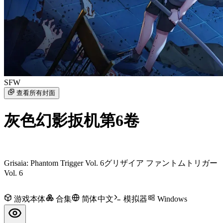
SFW
查看所有封面
灰色幻影扳机第6卷
Grisaia: Phantom Trigger Vol. 6
グリザイア ファントムトリガー
Vol. 6
游戏本体
合集
简体中文
模拟器
Windows