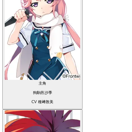
主角
狗駒邑沙季
CV 種﨑敦美