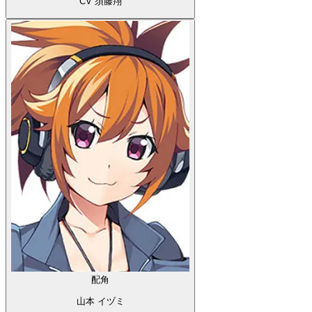
CV 須藤翔
配角
山本 イヅミ