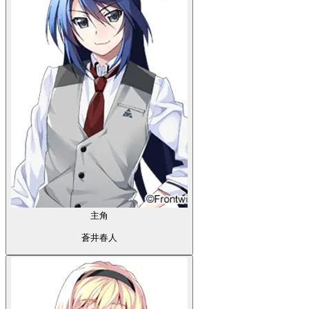
主角
蒼井春人