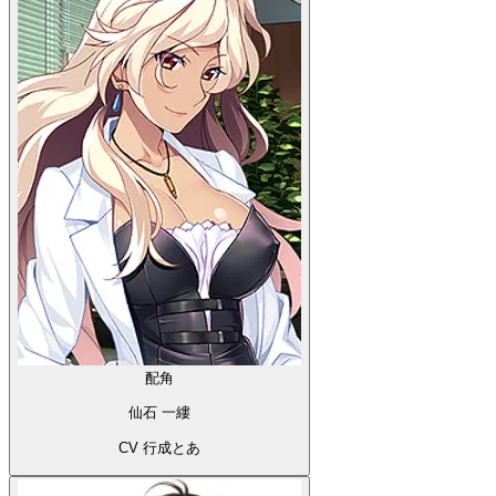
配角
仙石 一縷
CV 行成とあ