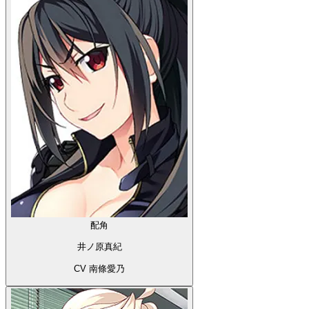
配角
井ノ原真紀
CV 南條愛乃