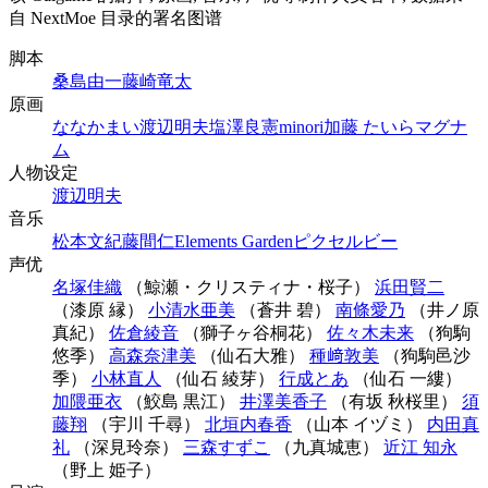
自 NextMoe 目录的署名图谱
脚本
桑島由一
藤崎竜太
原画
ななかまい
渡辺明夫
塩澤良憲
minori
加藤 たいら
マグナ
ム
人物设定
渡辺明夫
音乐
松本文紀
藤間仁
Elements Garden
ピクセルビー
声优
名塚佳織
（鯨瀬・クリスティナ・桜子）
浜田賢二
（漆原 縁）
小清水亜美
（蒼井 碧）
南條愛乃
（井ノ原
真紀）
佐倉綾音
（獅子ヶ谷桐花）
佐々木未来
（狗駒
悠季）
高森奈津美
（仙石大雅）
種﨑敦美
（狗駒邑沙
季）
小林直人
（仙石 綾芽）
行成とあ
（仙石 一縷）
加隈亜衣
（鮫島 黒江）
井澤美香子
（有坂 秋桜里）
須
藤翔
（宇川 千尋）
北垣内春香
（山本 イヅミ）
内田真
礼
（深見玲奈）
三森すずこ
（九真城恵）
近江 知永
（野上 姫子）