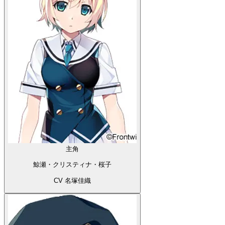
主角
鯨瀬・クリスティナ・桜子
CV 名塚佳織