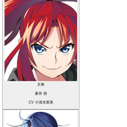
主角
蒼井 碧
CV 小清水亜美