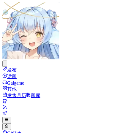
发布
话题
Galgame
其他
发售月历
题库