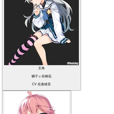
主角
獅子ヶ谷桐花
CV 佐倉綾音