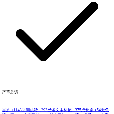
严重剧透
喜剧
+1148
回溯跳转
+293
已读文本标记
+375
成长剧
+54
无色