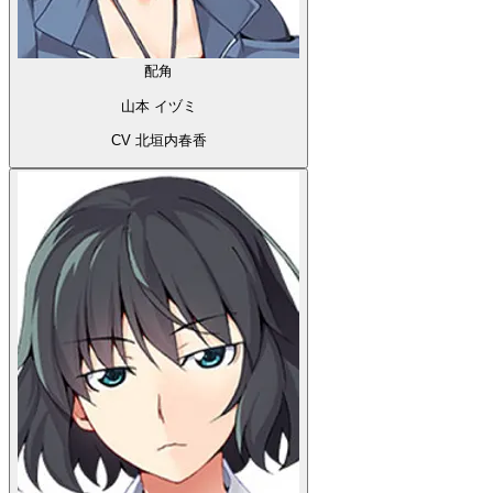
配角
山本 イヅミ
CV 北垣内春香