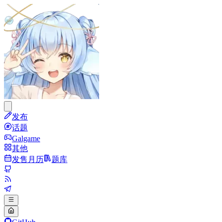
发布
话题
Galgame
其他
发售月历
题库