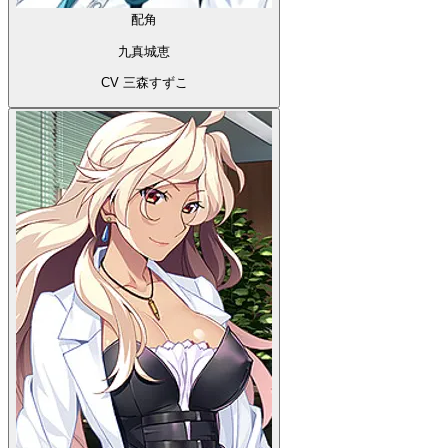
配角
九真城恵
CV 三森すずこ