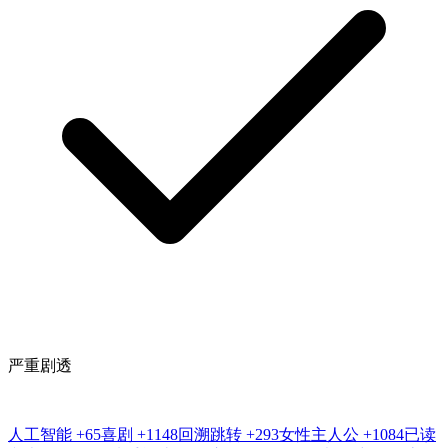
严重剧透
人工智能
+65
喜剧
+1148
回溯跳转
+293
女性主人公
+1084
已读