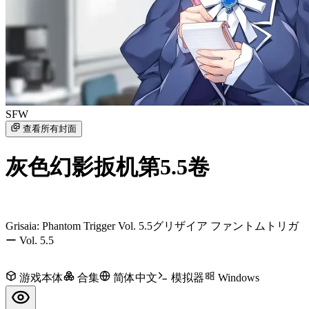
SFW
查看所有封面
灰色幻影扳机第5.5卷
Grisaia: Phantom Trigger Vol. 5.5
グリザイア ファントムトリガ
ー Vol. 5.5
游戏本体
合集
简体中文
模拟器
Windows