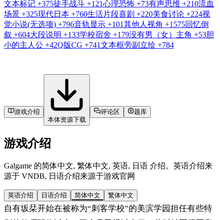
文本标记
+375
徒手战斗
+121
心理恐怖
+73
有声思维
+210
流血
场景
+325
现代日本
+760
生活片段喜剧
+220
美食讨论
+224
视
觉小说(无选项)
+796
音轨显示
+101
其他人视角
+1575
回忆倒
叙
+604
大段说明
+133
学校宿舍
+179
没有男（女）主角
+53
胆
小的主人公
+42
Q版CG
+741
文本框旁副立绘
+784
游戏介绍
评论区
题库
本体资源下载
游戏介绍
Galgame 的简体中文, 繁体中文, 英语, 日语 介绍。英语介绍来
源于 VNDB, 日语介绍来源于游戏官网
英语介绍
日语介绍
简体中文
繁体中文
自有坂栞开始在被称为“刺客学校”的美滨学园担任有些特