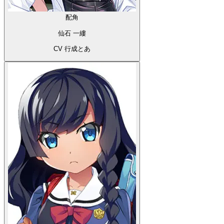
配角
仙石 一縷
CV 行成とあ