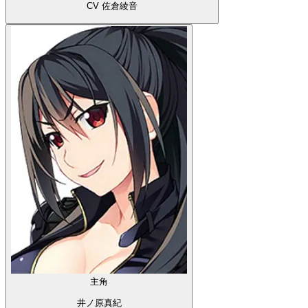
CV 佐倉綾音
主角
井ノ原真紀