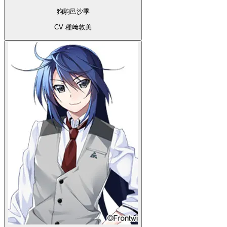
狗駒邑沙季
CV 種﨑敦美