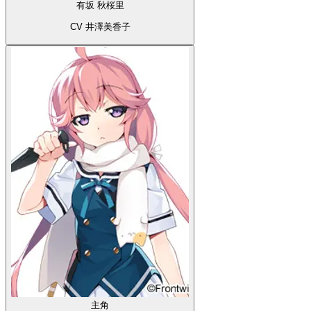
有坂 秋桜里
CV 井澤美香子
主角