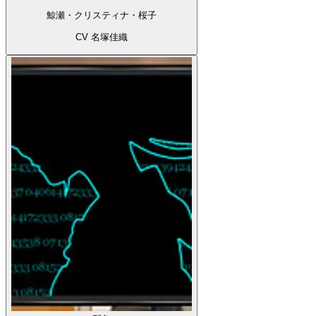
鯨瀬・クリスティナ・桜子
CV 名塚佳織