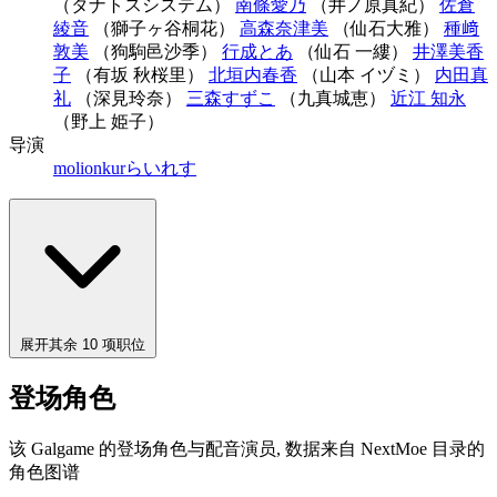
（タナトスシステム）
南條愛乃
（井ノ原真紀）
佐倉
綾音
（獅子ヶ谷桐花）
高森奈津美
（仙石大雅）
種﨑
敦美
（狗駒邑沙季）
行成とあ
（仙石 一縷）
井澤美香
子
（有坂 秋桜里）
北垣内春香
（山本 イヅミ）
内田真
礼
（深見玲奈）
三森すずこ
（九真城恵）
近江 知永
（野上 姫子）
导演
molion
kur
らいれす
展开其余 10 项职位
登场角色
该 Galgame 的登场角色与配音演员, 数据来自 NextMoe 目录的
角色图谱