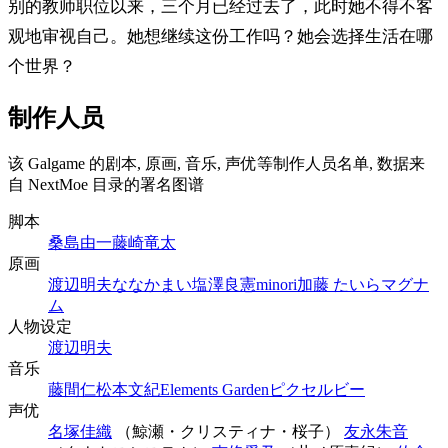
别的教师职位以来，三个月已经过去了，此时她不得不客
观地审视自己。她想继续这份工作吗？她会选择生活在哪
个世界？
制作人员
该 Galgame 的剧本, 原画, 音乐, 声优等制作人员名单, 数据来
自 NextMoe 目录的署名图谱
脚本
桑島由一
藤崎竜太
原画
渡辺明夫
ななかまい
塩澤良憲
minori
加藤 たいら
マグナ
ム
人物设定
渡辺明夫
音乐
藤間仁
松本文紀
Elements Garden
ピクセルビー
声优
名塚佳織
（鯨瀬・クリスティナ・桜子）
友永朱音