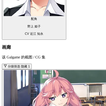
配角
野上 姫子
CV 近江 知永
画廊
该 Galgame 的截图 / CG 集
分级筛选
隐藏 1