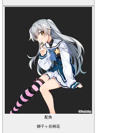
配角
獅子ヶ谷桐花