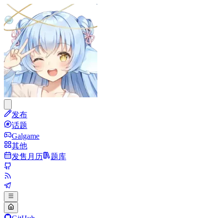
发布
话题
Galgame
其他
发售月历
题库