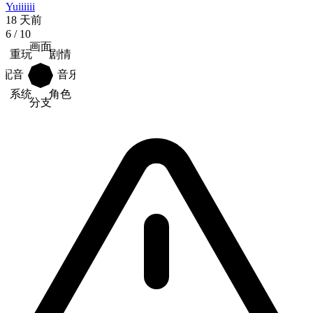
Yuiiiiii
18 天前
6
/ 10
画面
重玩
剧情
配音
音乐
系统
角色
分支