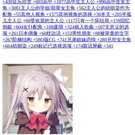
+430
音乐欣赏
+603
高中
+1077
高中生主人公
+996
高中生女主
角
+3081
主人公的学姐/前辈女主角
+562
主人公的幼驯染作为
配角
+55
其他人视角
+1575
其他视角的选择
+36
冬天
+205
半孤
儿主人公
+60
受欢迎的主人公
+117
只有一个坏结局
+159
回忆
倒叙
+604
女仆配角
+108
废萌
+324
插入歌曲
+107
无意义的选
项
+261
日本偶像
+60
枕边话
+153
男性朋友
+88
被审查的文字
+267
阶梯结构
+58
Q版CG
+741
兄弟姐妹恋情
+280
兄控女主角
+664
幼驯染
+249
标记已选择选项
+174
脏话屏蔽
+341