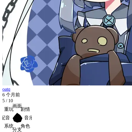
oatq
6 个月前
5
/ 10
画面
重玩
剧情
配音
音乐
系统
角色
分支