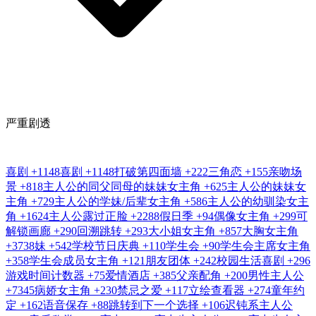
严重剧透
喜剧
+1148
喜剧
+1148
打破第四面墙
+222
三角恋
+155
亲吻场
景
+818
主人公的同父同母的妹妹女主角
+625
主人公的妹妹女
主角
+729
主人公的学妹/后辈女主角
+586
主人公的幼驯染女主
角
+1624
主人公露过正脸
+2288
假日季
+94
偶像女主角
+299
可
解锁画廊
+290
回溯跳转
+293
大小姐女主角
+857
大胸女主角
+3738
妹
+542
学校节日庆典
+110
学生会
+90
学生会主席女主角
+358
学生会成员女主角
+121
朋友团体
+242
校园生活喜剧
+296
游戏时间计数器
+75
爱情酒店
+385
父亲配角
+200
男性主人公
+7345
病娇女主角
+230
禁忌之爱
+117
立绘查看器
+274
童年约
定
+162
语音保存
+88
跳转到下一个选择
+106
迟钝系主人公