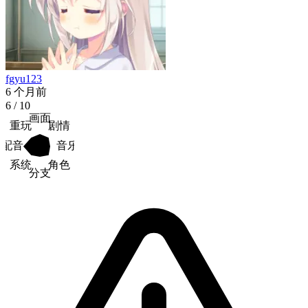
fgyu123
6 个月前
6
/ 10
画面
重玩
剧情
配音
音乐
系统
角色
分支