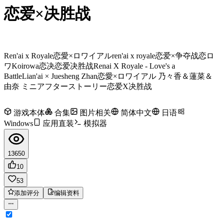
恋爱×决胜战
Ren'ai x Royale
恋愛×ロワイアル
ren'ai x royale
恋爱×争夺战
恋ロ
ワ
Koirowa
恋决
恋爱决胜战
Renai X Royale - Love's a
Battle
Lian'ai × Juesheng Zhan
恋愛×ロワイアル 乃々香＆蓮菜＆
由奈 ミニアフターストーリー
恋爱X决胜战
游戏本体
合集
图片相关
简体中文
日语
Windows
应用直装
模拟器
13650
10
53
添加评分
编辑资料