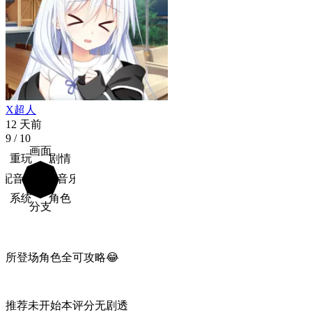
X超人
12 天前
9
/ 10
画面
重玩
剧情
配音
音乐
系统
角色
分支
所登场角色全可攻略😂
推荐
未开始
本评分无剧透