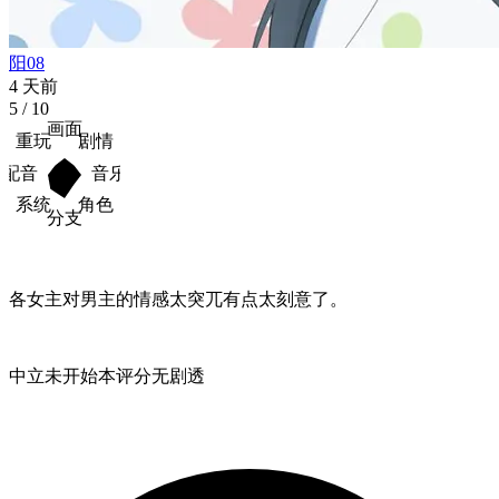
阳08
4 天前
5
/ 10
画面
重玩
剧情
配音
音乐
系统
角色
分支
各女主对男主的情感太突兀有点太刻意了。
中立
未开始
本评分无剧透