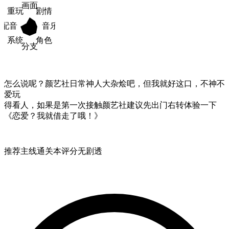
画面
重玩
剧情
配音
音乐
系统
角色
分支
怎么说呢？颜艺社日常神人大杂烩吧，但我就好这口，不神不
爱玩

得看人，如果是第一次接触颜艺社建议先出门右转体验一下
《恋爱？我就借走了哦！》
推荐
主线通关
本评分无剧透